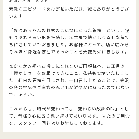
お店からのコメント
素敵なエピソードをお寄せいただき、誠にありがとうござ
います。
「おばあちゃんのお家のこたつにあった福梅」という、温
もり溢れる思い出を拝読し、私共まで懐かしく幸せな気持
ちにさせていただきました。お客様にとって、幼い頃から
それほど身近な存在であったことを大変光栄に存じます。
なかなか故郷へお帰りになれないご両親様へ、お正月の
「懐かしさ」をお届けできたこと、私共も安堵いたしまし
た。紅白の福梅を目にされ、一口召し上がることで、金沢
の冬の空気やご家族の思い出が鮮やかに蘇ったのではない
でしょうか。
これからも、時代が変わっても「変わらぬ故郷の味」とし
て、皆様の心に寄り添い続けてまいります。 またのご用命
を、スタッフ一同心よりお待ちしております。