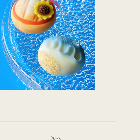
を
型
森八の昔ながらの黒羊羹。玄と比較
400年の歴史を誇る「宝達葛」を用
さ
流
して、米飴を贅沢に使用しており、
いた、つるりとした爽やかなのどご
を
濃厚でコクのある甘さが特徴です。
しが自慢のくずきり
次へ