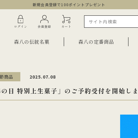
新規会員登録で100ポイントプレゼント
ログイン
会員登録
カート
森八の伝統名菓
森八の定番商品
節商品
2025.07.08
ラインショップ限定商品
ギフト・詰合せ
海の日 特別上生菓子」のご予約受付を開始し
ご自宅用・少量詰合せ
菓子
お祝い菓子
・棹物
ご法要・弔事
みつ・くずきり
森八エクスプレス便
か
手提げ袋
ご自宅用・少量セット
もち皮どら焼き 宝達
千歳
小型羊羹「粋」
黒羊羹「玄」
お祝い菓子