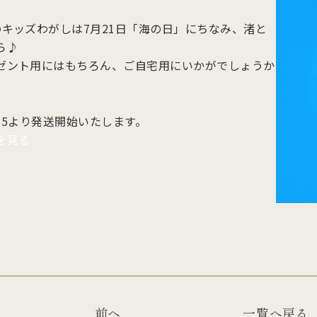
他のお菓子
メッセージカード
クのあるこし餡を飴炊きのコシの
っとりとしたもち皮に良質な国内
純度の高い氷砂糖と極上の糸寒天
お召上がりやすい形に仕上げた小
のキッズわがしは7月21日「海の日」にちなみ、渚と
い求肥で包み上げ、紅白の和三盆
小豆のつぶあんを包み込んだ人気
使用し、さっぱりとした上品な甘
羊羹「粋」は加賀金沢の天然の伏
ズわがし
メディア掲載商品
ら♪
を贅沢にまぶした森八の代表名
森八定番菓子
が特徴です。４種類のサイズ展開
水と厳選素材を使用
・書籍
ゼント用にはもちろん、ご自宅用にいかがでしょうか
。
ご用意。
/15より発送開始いたします。
を見る
前へ
一覧へ戻る