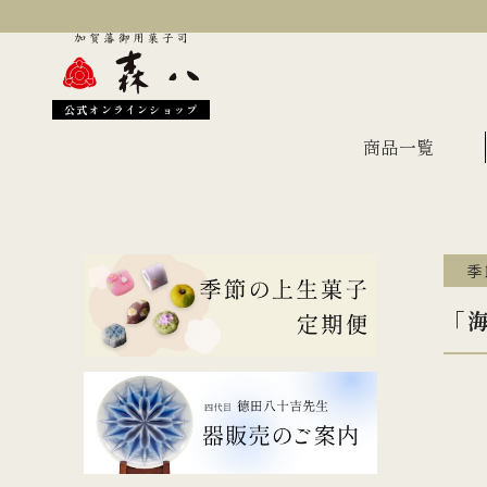
公式オンラインショップ
商品一覧
季
季節のおすすめ
オン
「
金沢伝統の縁起菓子
上生
伝統名菓
羊羹
どら焼き
あん
干菓子・煎餅
もな
ギフト・詰合せ
蛇玉もなか
長生殿