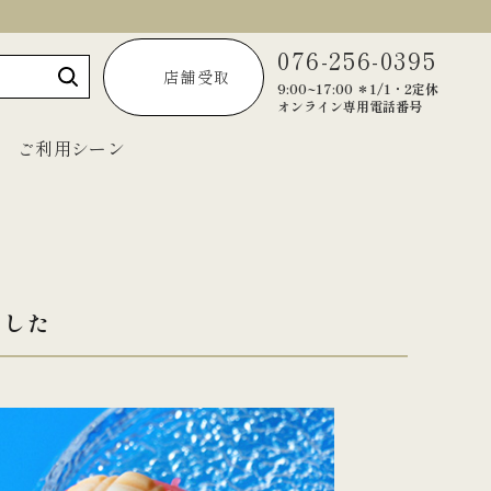
076-256-0395
店舗受取
9:00~17:00 ＊1/1・2定休
オンライン専用電話番号
ご利用シーン
～1,999円
ました
2,000円～2,999円
3,000円～3,999円
4,000円～4,999円
5,000円以上
宝達葛くずきり
黒羊羹「匠」
ご法要・弔事