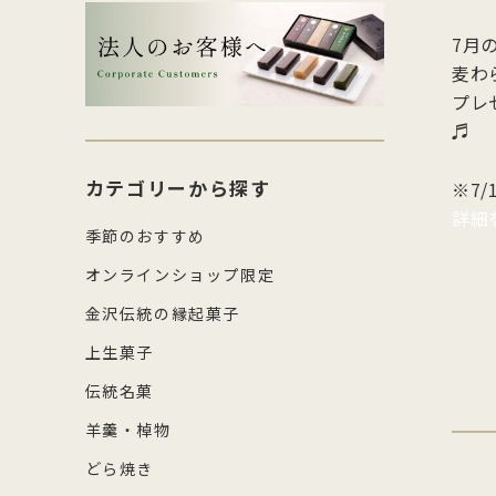
生菓子・饅頭
その
四百年間かわらぬ製法を守り続け日
森八の商標「蛇玉」を形にした、香
コ
し
7月
本三名菓の随一と称えられておりま
ばしい加賀のもなか種としっとりと
強
産
涼菓
キッ
麦わ
す。
したこし餡が魅力
糖
の
和菓子作り体験セット
雑貨
プレ
菓
♬
カテゴリーから探す
※7
詳細
季節のおすすめ
オンラインショップ限定
金沢伝統の縁起菓子
上生菓子
伝統名菓
羊羹・棹物
どら焼き