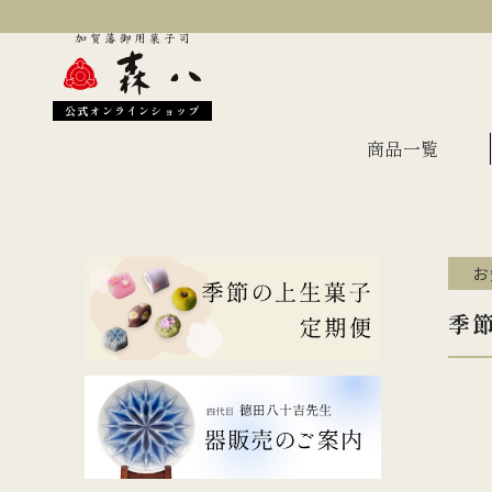
公式オンラインショップ
商品一覧
お
季節のおすすめ
オン
季節
金沢伝統の縁起菓子
上生
伝統名菓
羊羹
どら焼き
あん
干菓子・煎餅
もな
ギフト・詰合せ
蛇玉もなか
長生殿