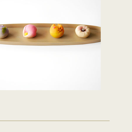
を
型
森八の昔ながらの黒羊羹。玄と比較
400年の歴史を誇る「宝達葛」を用
さ
流
して、米飴を贅沢に使用しており、
いた、つるりとした爽やかなのどご
を
濃厚でコクのある甘さが特徴です。
しが自慢のくずきり