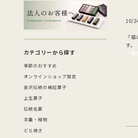
生菓子・饅頭
その
四百年間かわらぬ製法を守り続け日
森八の商標「蛇玉」を形にした、香
コ
し
本三名菓の随一と称えられておりま
ばしい加賀のもなか種としっとりと
強
産
涼菓
キッ
10
す。
したこし餡が魅力
糖
の
和菓子作り体験セット
雑貨
菓
「菊
す。
カテゴリーから探す
一覧
季節のおすすめ
オンラインショップ限定
金沢伝統の縁起菓子
上生菓子
伝統名菓
羊羹・棹物
どら焼き