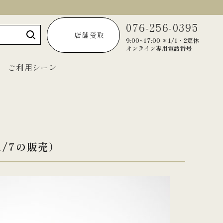
076-256-0395
店舗受取
9:00~17:00 ＊1/1・2定休
オンライン専用電話番号
ご利用シーン
～1,999円
1/7の販売）
2,000円～2,999円
3,000円～3,999円
4,000円～4,999円
5,000円以上
宝達葛くずきり
黒羊羹「匠」
ご法要・弔事