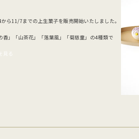
他のお菓子
メッセージカード
クのあるこし餡を飴炊きのコシの
っとりとしたもち皮に良質な国内
純度の高い氷砂糖と極上の糸寒天
お召上がりやすい形に仕上げた小
い求肥で包み上げ、紅白の和三盆
小豆のつぶあんを包み込んだ人気
使用し、さっぱりとした上品な甘
羊羹「粋」は加賀金沢の天然の伏
ズわがし
メディア掲載商品
/24から11/7までの上生菓子を販売開始いたしました。
を贅沢にまぶした森八の代表名
森八定番菓子
が特徴です。４種類のサイズ展開
水と厳選素材を使用
・書籍
。
ご用意。
の香」「山茶花」「落葉風」「菊慈童」の4種類で
を見る