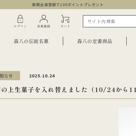
新規会員登録で100ポイントプレゼント
ログイン
会員登録
カート
森八の伝統名菓
森八の定番商品
知らせ
2025.10.24
ラインショップ限定商品
ギフト・詰合せ
の上生菓子を入れ替えました（10/24から1
ご自宅用・少量詰合せ
菓子
お祝い菓子
・棹物
ご法要・弔事
みつ・くずきり
森八エクスプレス便
か
手提げ袋
ご自宅用・少量セット
もち皮どら焼き 宝達
千歳
小型羊羹「粋」
黒羊羹「玄」
お祝い菓子