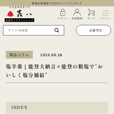
新規会員登録で100ポイントプレゼント
メニュー
ログイン
会員登録
カート
公式オンラインショップ
店舗受取
商品コラム
2025.08.26
塩羊羹｜能登大納言×能登の粗塩で“お
いしく塩分補給”
INDEX