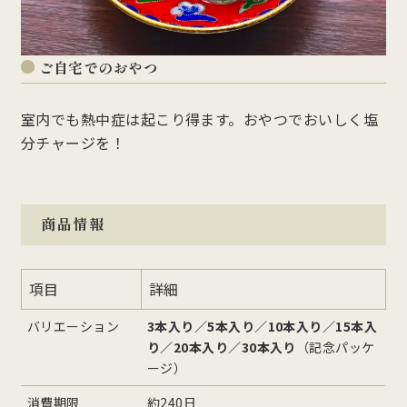
ご自宅でのおやつ
室内でも熱中症は起こり得ます。おやつでおいしく塩
分チャージを！
商品情報
項目
詳細
バリエーション
3本入り／5本入り／10本入り／15本入
り／20本入り／30本入り
（記念パッケ
ージ）
消費期限
約240日