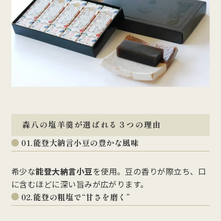
森八の塩羊羹が選ばれる３つの理由
01.能登大納言小豆の豊かな風味
希少な
能登大納言小豆
を使用。豆の香りが際立ち、口
に含むほどに深い旨みが広がります。
02.能登の粗塩で“甘さを磨く”