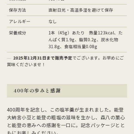
保存方法
直射日光・高温多湿を避けて保存
アレルギー
なし
栄養成分
1本（45g）あたり 熱量123kcal、た
んぱく質1.9g、脂質0.2g、炭水化物
31.8g、食塩相当量0.08g
2025年12月31日まで販売予定
でございます。お早めにご
賞味くださいませ！
400年の歩みと感謝
400周年を記念し、この塩羊羹が生まれました。能登
大納言小豆と能登の粗塩の滋味を生かし、森八の菓心
と能登の恵みへの感謝を一口に。記念パッケージとと
もにお楽しみください。