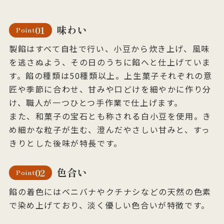
味わい
01
Point
製餡はすべて自社で行い、小豆から炊き上げ、風味
を逃さぬよう、その日のうちに餡へと仕上げていま
す。餡の種類は50種類以上。上生菓子それぞれの意
匠や季節に合わせ、甘みや口どけを細やかに作り分
け、職人が一つひとつ手作業で仕上げます。
また、和菓子の宝石とも称される白小豆を使用。き
め細かな粒子が生む、澄んだやさしい甘みと、すっ
きりとした後味が特長です。
色合い
02
Point
餡の着色にはベニバナやクチナシなどの天然の色素
で染め上げており、淡く優しい色合いが特徴です。