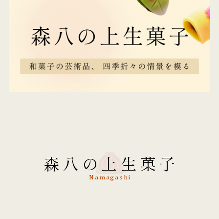
森八の上生菓子
Namagashi