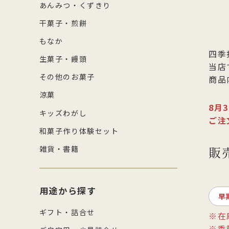
あんみつ・くずきり
干菓子・煎餅
もなか
四季
生菓子・饅頭
当店
その他のお菓子
商品
涼菓
8月
キッズわがし
ご注
和菓子作り体験セット
販
雑貨・書籍
用途から探す
早
ギフト・詰合せ
※在
※季