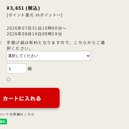
¥3,651
(税込)
を
型
森八の昔ながらの黒羊羹。玄と比較
400年の歴史を誇る「宝達葛」を用
さ
流
して、米飴を贅沢に使用しており、
いた、つるりとした爽やかなのどご
[ポイント還元 36ポイント～]
を
濃厚でコクのある甘さが特徴です。
しが自慢のくずきり
2026年07月31日10時00分～
2026年08月14日09時59分
:
手提げ袋は有料となりますので、こちらからご選
択ください。
個
○
ついての詳細はこちら