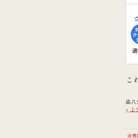
こ
森八
» 
消費