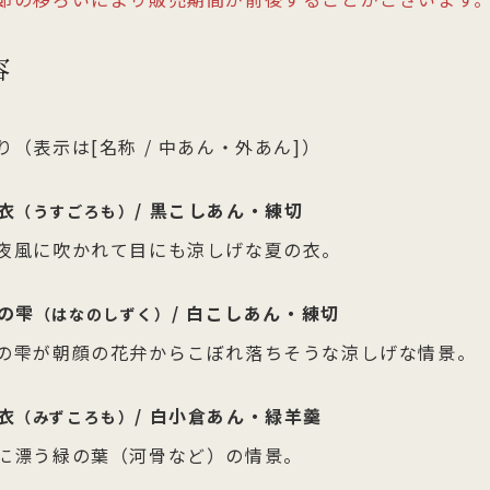
容
り（表示は[名称 / 中あん・外あん]）
衣
/ 黒こしあん・練切
（うすごろも）
夜風に吹かれて目にも涼しげな夏の衣。
の雫
/ 白こしあん・練切
（はなのしずく）
の雫が朝顔の花弁からこぼれ落ちそうな涼しげな情景。
衣
/ 白小倉あん・緑羊羹
（みずころも）
に漂う緑の葉（河骨など）の情景。