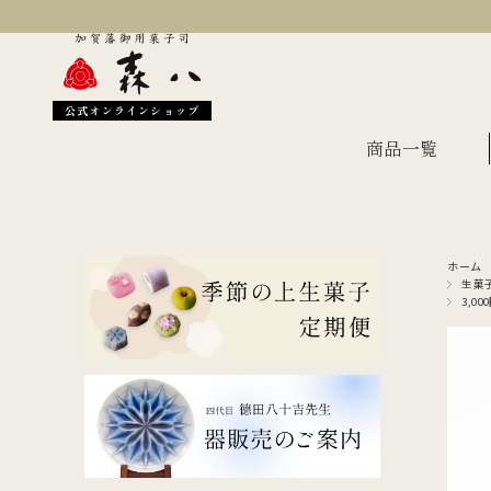
公式オンラインショップ
商品一覧
ホーム
季節のおすすめ
オン
生菓
3,00
金沢伝統の縁起菓子
上生
伝統名菓
羊羹
どら焼き
あん
干菓子・煎餅
もな
ギフト・詰合せ
蛇玉もなか
長生殿