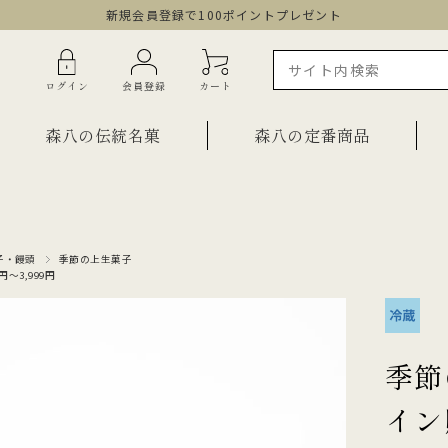
新規会員登録で100ポイントプレゼント
ログイン
会員登録
カート
森八の伝統名菓
森八の定番商品
ラインショップ限定商品
ギフト・詰合せ
子・饅頭
季節の上生菓子
0円～3,999円
ご自宅用・少量詰合せ
菓子
お祝い菓子
・棹物
ご法要・弔事
季節
みつ・くずきり
森八エクスプレス便
イン
か
手提げ袋
ご自宅用・少量セット
もち皮どら焼き 宝達
千歳
小型羊羹「粋」
黒羊羹「玄」
お祝い菓子