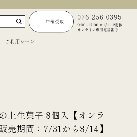
076-256-0395
店舗受取
9:00~17:00 ＊1/1・2定休
オンライン専用電話番号
ご利用シーン
～1,999円
2,000円～2,999円
3,000円～3,999円
4,000円～4,999円
の上生菓子 8個入【オンラ
5,000円以上
販売期間：7/31から8/14】
宝達葛くずきり
黒羊羹「匠」
ご法要・弔事