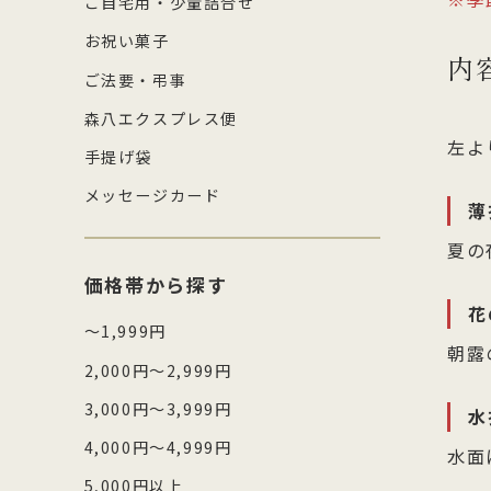
ご自宅用・少量詰合せ
お祝い菓子
内
ご法要・弔事
森八エクスプレス便
左よ
手提げ袋
メッセージカード
薄
夏の
価格帯から探す
花
～1,999円
朝露
2,000円～2,999円
3,000円～3,999円
水
4,000円～4,999円
水面
5,000円以上