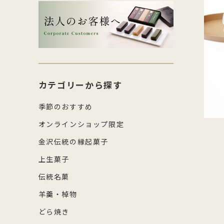
生菓子・饅頭
その
四百年間かわらぬ製法を守り続け日
森八の商標「蛇玉」を形にした、香
コ
し
本三名菓の随一と称えられておりま
ばしい加賀のもなか種としっとりと
強
産
涼菓
キッ
す。
したこし餡が魅力
糖
の
和菓子作り体験セット
雑貨
菓
カテゴリーから探す
季節のおすすめ
オンラインショップ限定
金沢伝統の縁起菓子
上生菓子
伝統名菓
羊羹・棹物
どら焼き