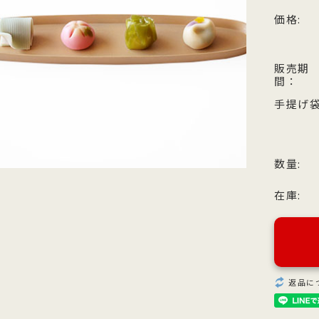
他のお菓子
メッセージカード
クのあるこし餡を飴炊きのコシの
っとりとしたもち皮に良質な国内
純度の高い氷砂糖と極上の糸寒天
お召上がりやすい形に仕上げた小
価格:
い求肥で包み上げ、紅白の和三盆
小豆のつぶあんを包み込んだ人気
使用し、さっぱりとした上品な甘
羊羹「粋」は加賀金沢の天然の伏
ズわがし
メディア掲載商品
を贅沢にまぶした森八の代表名
森八定番菓子
が特徴です。４種類のサイズ展開
水と厳選素材を使用
・書籍
販売期
。
ご用意。
間：
手提げ袋
数量:
在庫:
返品に