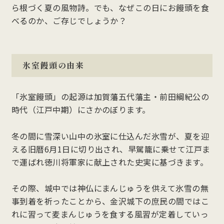
ら根づく夏の風物詩。でも、なぜこの日にお饅頭を食
べるのか、ご存じでしょうか？
氷室饅頭の由来
「氷室饅頭」の起源は加賀藩五代藩主・前田綱紀公の
時代（江戸中期）にさかのぼります。
冬の間に雪深い山中の氷室に仕込んだ氷雪が、夏を迎
える旧暦6月1日に切り出され、早駕籠に乗せて江戸ま
で運ばれ徳川将軍家に献上された史実に基づきます。
その際、城中では神仏にまんじゅうを供えて氷雪の無
事到着を祈ったことから、金沢城下の庶民の間ではこ
れに習って麦まんじゅうを食する風習が定着していっ