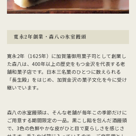
寛永2年創業・森八の氷室饅頭
寛永2年（1625年）に加賀藩御用菓子司として創業し
た森八は、400年以上の歴史をもつ金沢を代表する老
舗和菓子店です。日本三名菓のひとつに数えられる
「長生殿」をはじめ、加賀金沢の菓子文化を今に受け
継いでいます。
森八の氷室饅頭は、そんな老舗が毎年この季節だけに
ご用意する期間限定の一品。黒こし餡を包んだ酒饅頭
で、3色の色鮮やかな皮がひと目で夏らしさを感じさ