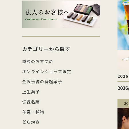
生菓子・饅頭
その
四百年間かわらぬ製法を守り続け日
森八の商標「蛇玉」を形にした、香
コ
し
本三名菓の随一と称えられておりま
ばしい加賀のもなか種としっとりと
強
産
涼菓
キッ
す。
したこし餡が魅力
糖
の
和菓子作り体験セット
雑貨
菓
カテゴリーから探す
季節のおすすめ
オンラインショップ限定
2026
金沢伝統の縁起菓子
202
上生菓子
伝統名菓
お
羊羹・棹物
どら焼き