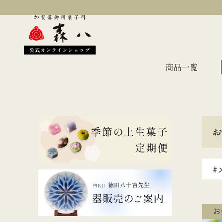
公式オンラインショップ
商品一覧
季節のおすすめ
オン
金沢伝統の縁起菓子
上生
伝統名菓
羊羹
#
どら焼き
あん
干菓子・煎餅
もな
お
ギフト・詰合せ
蛇玉もなか
長生殿