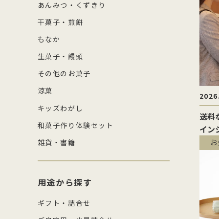
あんみつ・くずきり
干菓子・煎餅
もなか
生菓子・饅頭
その他のお菓子
涼菓
2026
キッズわがし
送料
和菓子作り体験セット
イン
ビス
雑貨・書籍
お
用途から探す
ギフト・詰合せ