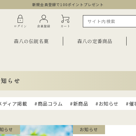
新規会員登録で100ポイントプレゼント
ログイン
会員登録
カート
森八の伝統名菓
森八の定番商品
ラインショップ限定商品
ギフト・詰合せ
お知らせ
ご自宅用・少量詰合せ
菓子
お祝い菓子
・棹物
メディア掲載
#商品コラム
#新商品
#お知らせ
#催
ご法要・弔事
みつ・くずきり
森八エクスプレス便
か
知らせ
お知らせ
手提げ袋
ご自宅用・少量セット
もち皮どら焼き 宝達
千歳
小型羊羹「粋」
黒羊羹「玄」
お祝い菓子