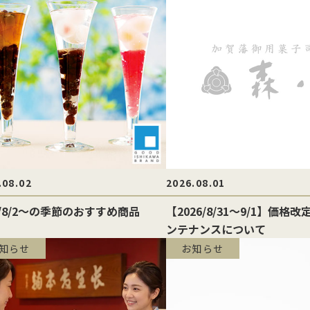
他のお菓子
メッセージカード
クのあるこし餡を飴炊きのコシの
っとりとしたもち皮に良質な国内
純度の高い氷砂糖と極上の糸寒天
お召上がりやすい形に仕上げた小
い求肥で包み上げ、紅白の和三盆
小豆のつぶあんを包み込んだ人気
使用し、さっぱりとした上品な甘
羊羹「粋」は加賀金沢の天然の伏
ズわがし
メディア掲載商品
を贅沢にまぶした森八の代表名
森八定番菓子
が特徴です。４種類のサイズ展開
水と厳選素材を使用
・書籍
。
ご用意。
.08.02
2026.08.01
6/8/2〜の季節のおすすめ商品
【2026/8/31〜9/1】価格
ンテナンスについて
知らせ
お知らせ