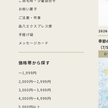
ご自宅用・少量詰合せ
お祝い菓子
ご法要・弔事
森八エクスプレス便
2026
手提げ袋
季節
メッセージカード
（7/
お
価格帯から探す
～1,999円
2,000円～2,999円
3,000円～3,999円
4,000円～4,999円
5,000円以上