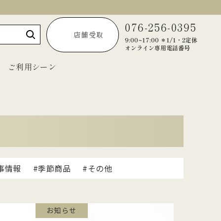
076-256-0395
店舗受取
9:00~17:00 ＊1/1・2定休
オンライン専用電話番号
ご利用シーン
～1,999円
2,000円～2,999円
3,000円～3,999円
事情報
#季節商品
#その他
4,000円～4,999円
5,000円以上
お知らせ
宝達葛くずきり
黒羊羹「匠」
ご法要・弔事