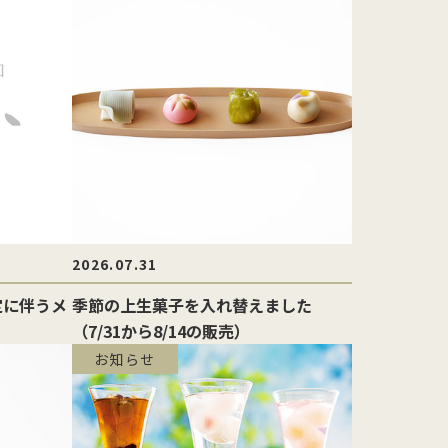
を
型
森八の昔ながらの黒羊羹。玄と比較
400年の歴史を誇る「宝達葛」を用
さ
流
して、米飴を贅沢に使用しており、
いた、つるりとした爽やかなのどご
を
濃厚でコクのある甘さが特徴です。
しが自慢のくずきり
2026.07.31
改定に伴うメ
季節の上生菓子を入れ替えました
（7/31から8/14の販売）
お知らせ