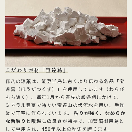
こだわり素材「宝達葛」
森八の涼菓は、能登半島に古くより伝わる名品「宝
達葛（ほうだつくず）」を使用しています（わらび
もち除く）。毎年1月から春先の厳冬期にかけて、
ミネラル豊富で冷たい宝達山の伏流水を用い、手作
業で丁寧に作られています。
粘りが強く、なめらか
な舌触りと喉越しの良さ
が特長で、加賀藩御用葛と
して重用され、450年以上の歴史を誇ります。