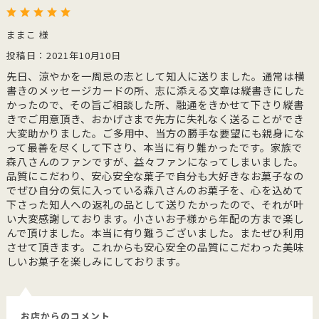
ままこ 様
投稿日：2021年10月10日
先日、涼やかを一周忌の志として知人に送りました。通常は横
書きのメッセージカードの所、志に添える文章は縦書きにした
かったので、その旨ご相談した所、融通をきかせて下さり縦書
きでご用意頂き、おかげさまで先方に失礼なく送ることができ
大変助かりました。ご多用中、当方の勝手な要望にも親身にな
って最善を尽くして下さり、本当に有り難かったです。家族で
森八さんのファンですが、益々ファンになってしまいました。
品質にこだわり、安心安全な菓子で自分も大好きなお菓子なの
でぜひ自分の気に入っている森八さんのお菓子を、心を込めて
下さった知人への返礼の品として送りたかったので、それが叶
い大変感謝しております。小さいお子様から年配の方まで楽し
んで頂けました。本当に有り難うございました。またぜひ利用
させて頂きます。これからも安心安全の品質にこだわった美味
しいお菓子を楽しみにしております。
お店からのコメント