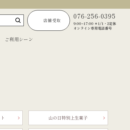
076-256-0395
店舗受取
9:00~17:00 ＊1/1・2定休
オンライン専用電話番号
ご利用シーン
～1,999円
2,000円～2,999円
3,000円～3,999円
4,000円～4,999円
5,000円以上
ット
山の日特別上生菓子
宝達葛くずきり
黒羊羹「匠」
ご法要・弔事