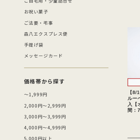
ご自宅用・少量詰合せ
お祝い菓子
ご法要・弔事
森八エクスプレス便
手提げ袋
メッセージカード
価格帯から探す
【8
～1,999円
ルー
入【
2,000円～2,999円
間：7
3,000円～3,999円
4,000円～4,999円
5,000円以上