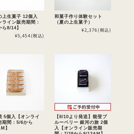
の上生菓子 12個入
和菓子作り体験セット
ンライン販売期間：
（夏の上生菓子）
から8/14】
¥2,376
(税込)
¥5,454
(税込)
焼 5個入【オンライ
【8/10より発送】能登ブ
売期間：5/6から
ルーベリー 銀河の旅 2個
3AM】
入【オンライン販売期
間：7/28から8/13AM】