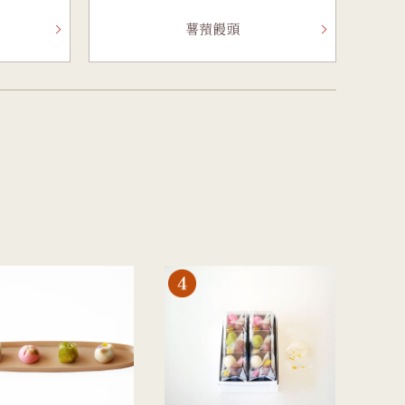
ー
を
型
森八の昔ながらの黒羊羹。玄と比較
400年の歴史を誇る「宝達葛」を用
薯蕷饅頭
さ
流
して、米飴を贅沢に使用しており、
いた、つるりとした爽やかなのどご
を
濃厚でコクのある甘さが特徴です。
しが自慢のくずきり