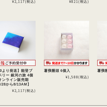
¥2,117
(税込)
¥821
(税込)
/10より発送】能登ブ
薯蕷饅頭 6個入
薯蕷
ベリー 銀河の旅 4個
¥1,588
(税込)
オンライン販売期
/28から8/13AM】
¥2,117
(税込)