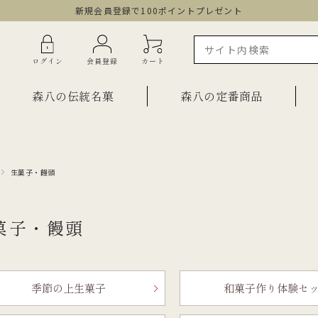
新規会員登録で100ポイントプレゼント
ログイン
会員登録
カート
森八の伝統名菓
森八の定番商品
生菓子・饅頭
ラインショップ限定商品
ギフト・詰合せ
ご自宅用・少量詰合せ
菓子
菓子・饅頭
お祝い菓子
・棹物
ご法要・弔事
みつ・くずきり
森八エクスプレス便
季節の上生菓子
和菓子作り体験セ
か
手提げ袋
ご自宅用・少量セット
もち皮どら焼き 宝達
千歳
小型羊羹「粋」
黒羊羹「玄」
お祝い菓子