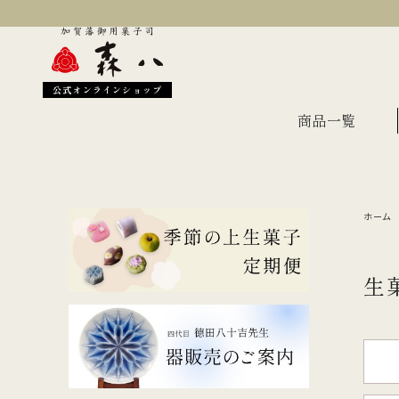
公式オンラインショップ
商品一覧
ホーム
季節のおすすめ
オン
金沢伝統の縁起菓子
上生
生
伝統名菓
羊羹
どら焼き
あん
干菓子・煎餅
もな
ギフト・詰合せ
蛇玉もなか
長生殿