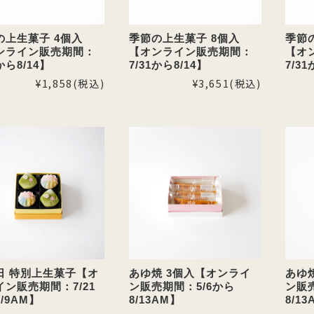
の上生菓子 4個入
季節の上生菓子 8個入
季節
ンライン販売期間：
【オンライン販売期間：
【オ
1から8/14】
7/31から8/14】
7/31
¥1,858
(税込)
¥3,651
(税込)
日 特別上生菓子【オ
あゆ焼 3個入【オンライ
あゆ
イン販売期間：7/21
ン販売期間：5/6から
ン販
/9AM】
8/13AM】
8/1