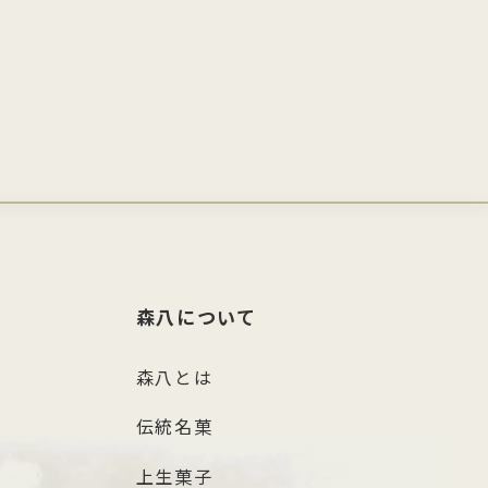
森八について
森八とは
伝統名菓
上生菓子