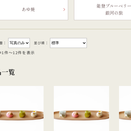
他のお菓子
メッセージカード
能登ブルーベリ
クのあるこし餡を飴炊きのコシの
っとりとしたもち皮に良質な国内
純度の高い氷砂糖と極上の糸寒天
お召上がりやすい形に仕上げた小
あゆ焼
銀河の旅
い求肥で包み上げ、紅白の和三盆
小豆のつぶあんを包み込んだ人気
使用し、さっぱりとした上品な甘
羊羹「粋」は加賀金沢の天然の伏
ズわがし
メディア掲載商品
を贅沢にまぶした森八の代表名
森八定番菓子
が特徴です。４種類のサイズ展開
水と厳選素材を使用
・書籍
。
ご用意。
切替：
並び順：
中1件～12件を表示
品一覧