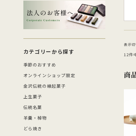
生菓子・饅頭
その
四百年間かわらぬ製法を守り続け日
森八の商標「蛇玉」を形にした、香
コ
し
本三名菓の随一と称えられておりま
ばしい加賀のもなか種としっとりと
強
産
涼菓
キッ
す。
したこし餡が魅力
糖
の
和菓子作り体験セット
雑貨
菓
表示
カテゴリーから探す
12件
季節のおすすめ
商
オンラインショップ限定
金沢伝統の縁起菓子
上生菓子
伝統名菓
羊羹・棹物
どら焼き