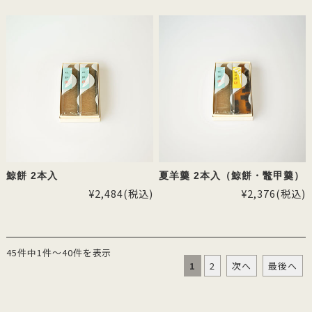
鯨餅 2本入
夏羊羹 2本入（鯨餅・鼈甲羹）
¥2,484
(税込)
¥2,376
(税込)
45件中1件～40件を表示
1
2
次へ
最後へ