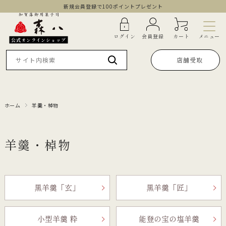
新規会員登録で100ポイントプレゼント
メニュー
ログイン
会員登録
カート
公式オンラインショップ
店舗受取
ホーム
羊羹・棹物
羊羹・棹物
黒羊羹「玄」
黒羊羹「匠」
小型羊羹 粋
能登の宝の塩羊羹