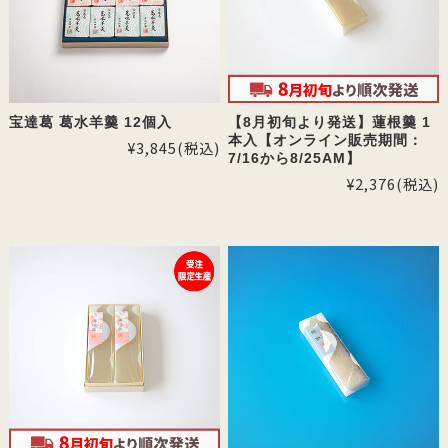
宝達葛 葛水羊羹 12個入
【8月初旬より発送】蓮根羹 1
本入【オンライン販売期間：
¥3,845
(税込)
7/16から8/25AM】
¥2,376
(税込)