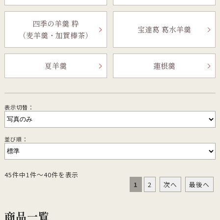
四季の羊羹 粋
宝達葛 葛水羊羹
（麦羊羹・加賀棒茶）
夏羊羹
蓮根羹
表示切替：
並び順：
45件中1件～40件を表示
1
2
次へ
最後へ
商品一覧