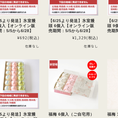
/25より発送】氷室饅
【6/25より発送】氷室饅
【6/
3個入【オンライン販
頭 6個入【オンライン販
頭 
：5/5から6/28】
売期間：5/5から6/28】
売期間
¥692
(税込)
¥1,329
(税込)
在庫なし
在庫なし
/25より発送】氷室饅
福梅 6個入（ご自宅用）
福梅 