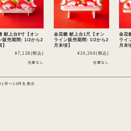
糖 献上台8寸【オン
金花糖 献上台1尺【オン
金花糖
販売期間: 1/2から2
ライン販売期間: 1/2から2
ライン
頃】
月末頃】
月末
¥7,128
(税込)
¥10,260
(税込)
在庫なし
在庫なし
中1件～19件を表示