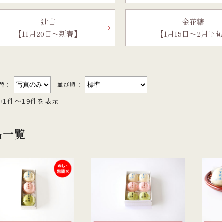
他のお菓子
メッセージカード
クのあるこし餡を飴炊きのコシの
っとりとしたもち皮に良質な国内
純度の高い氷砂糖と極上の糸寒天
お召上がりやすい形に仕上げた小
辻占
金花糖
い求肥で包み上げ、紅白の和三盆
小豆のつぶあんを包み込んだ人気
使用し、さっぱりとした上品な甘
羊羹「粋」は加賀金沢の天然の伏
ズわがし
メディア掲載商品
【11月20日～
新春】
【1月15日～
2月下
を贅沢にまぶした森八の代表名
森八定番菓子
が特徴です。４種類のサイズ展開
水と厳選素材を使用
・書籍
。
ご用意。
切替：
並び順：
中1件～19件を表示
品一覧