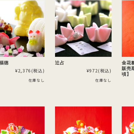
 福徳
辻占
金花
販売期
¥2,376
(税込)
¥972
(税込)
頃】
在庫なし
在庫なし