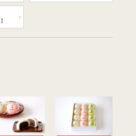
を
型
森八の昔ながらの黒羊羹。玄と比較
400年の歴史を誇る「宝達葛」を用
さ
流
して、米飴を贅沢に使用しており、
いた、つるりとした爽やかなのどご
旬】
を
濃厚でコクのある甘さが特徴です。
しが自慢のくずきり