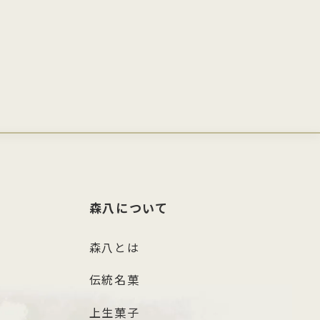
森八について
森八とは
伝統名菓
上生菓子