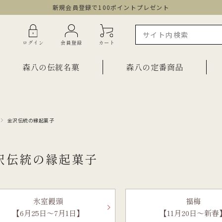
新規会員登録で100ポイントプレゼント
ログイン
会員登録
カート
森八の伝統名菓
森八の定番商品
金沢伝統の縁起菓子
ラインショップ限定商品
ギフト・詰合せ
ご自宅用・少量詰合せ
菓子
沢伝統の縁起菓子
お祝い菓子
・棹物
ご法要・弔事
みつ・くずきり
森八エクスプレス便
氷室饅頭
福梅
か
【6月25日～
7月1日】
【11月20日～
新春
手提げ袋
ご自宅用・少量セット
もち皮どら焼き 宝達
千歳
小型羊羹「粋」
黒羊羹「玄」
お祝い菓子