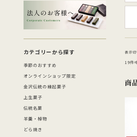
生菓子・饅頭
その
四百年間かわらぬ製法を守り続け日
森八の商標「蛇玉」を形にした、香
コ
し
本三名菓の随一と称えられておりま
ばしい加賀のもなか種としっとりと
強
産
涼菓
キッ
す。
したこし餡が魅力
糖
の
和菓子作り体験セット
雑貨
菓
カテゴリーから探す
表示
19件
季節のおすすめ
オンラインショップ限定
商
金沢伝統の縁起菓子
上生菓子
伝統名菓
羊羹・棹物
どら焼き