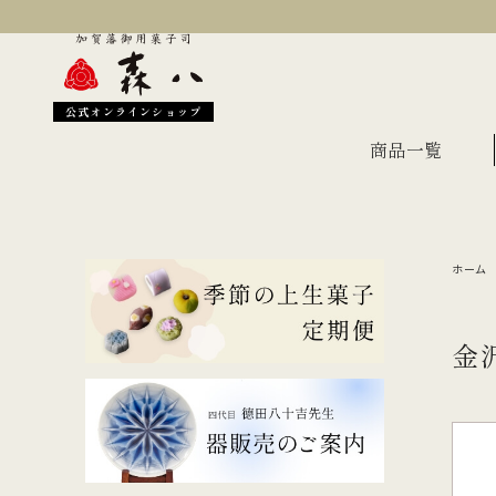
公式オンラインショップ
商品一覧
ホーム
季節のおすすめ
オン
金沢伝統の縁起菓子
上生
金
伝統名菓
羊羹
どら焼き
あん
干菓子・煎餅
もな
ギフト・詰合せ
蛇玉もなか
長生殿