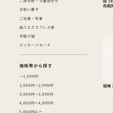
ご自宅用・少量詰合せ
頭 
売期間
お祝い菓子
ご法要・弔事
森八エクスプレス便
手提げ袋
メッセージカード
価格帯から探す
～1,999円
2,000円～2,999円
福梅 
3,000円～3,999円
4,000円～4,999円
5,000円以上