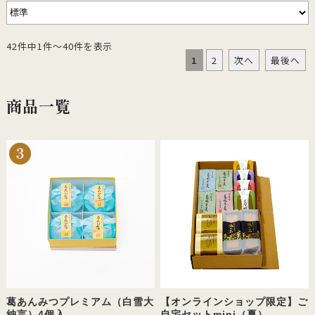
42件中1件～40件を表示
1
2
次へ
最後へ
商品一覧
葛あんみつプレミアム（白雪大
【オンラインショップ限定】ご
納言）4個入
自宅セットmini（夏）