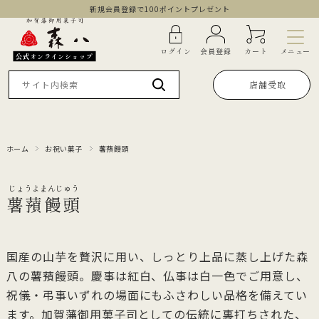
新規会員登録で100ポイントプレゼント
メニュー
ログイン
会員登録
カート
公式オンラインショップ
店舗受取
ホーム
お祝い菓子
薯蕷饅頭
薯蕷饅頭
国産の山芋を贅沢に用い、しっとり上品に蒸し上げた森
八の薯蕷饅頭。慶事は紅白、仏事は白一色でご用意し、
祝儀・弔事いずれの場面にもふさわしい品格を備えてい
ます。加賀藩御用菓子司としての伝統に裏打ちされた、