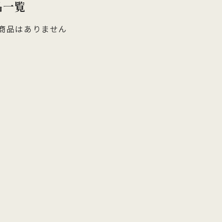
品一覧
他のお菓子
メッセージカード
クのあるこし餡を飴炊きのコシの
っとりとしたもち皮に良質な国内
純度の高い氷砂糖と極上の糸寒天
お召上がりやすい形に仕上げた小
い求肥で包み上げ、紅白の和三盆
小豆のつぶあんを包み込んだ人気
使用し、さっぱりとした上品な甘
羊羹「粋」は加賀金沢の天然の伏
ズわがし
メディア掲載商品
商品はありません
を贅沢にまぶした森八の代表名
森八定番菓子
が特徴です。４種類のサイズ展開
水と厳選素材を使用
・書籍
。
ご用意。