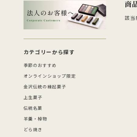
商
生菓子・饅頭
その
四百年間かわらぬ製法を守り続け日
森八の商標「蛇玉」を形にした、香
コ
し
本三名菓の随一と称えられておりま
ばしい加賀のもなか種としっとりと
強
産
涼菓
キッ
該当
す。
したこし餡が魅力
糖
の
和菓子作り体験セット
雑貨
菓
カテゴリーから探す
季節のおすすめ
オンラインショップ限定
金沢伝統の縁起菓子
上生菓子
伝統名菓
羊羹・棹物
どら焼き