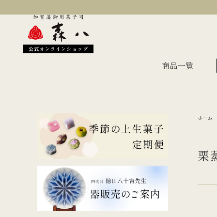
公式オンラインショップ
商品一覧
ホーム
季節のおすすめ
オン
金沢伝統の縁起菓子
上生
栗
伝統名菓
羊羹
どら焼き
あん
干菓子・煎餅
もな
ギフト・詰合せ
蛇玉もなか
長生殿