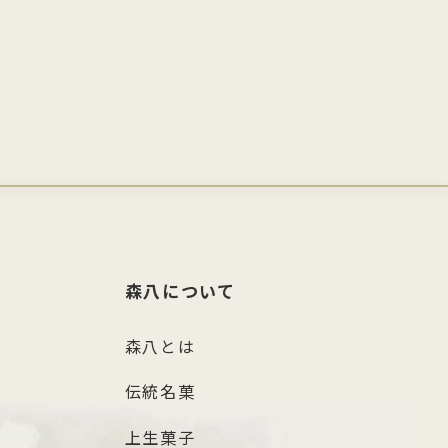
森八について
森八とは
伝統名菓
上生菓子