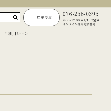
076-256-0395
店舗受取
9:00~17:00 ＊1/1・2定休
オンライン専用電話番号
ご利用シーン
～1,999円
2,000円～2,999円
3,000円～3,999円
4,000円～4,999円
5,000円以上
宝達葛くずきり
黒羊羹「匠」
ご法要・弔事