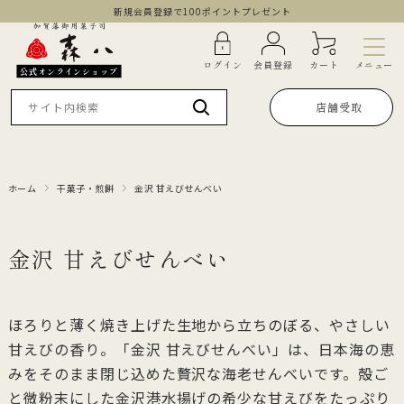
新規会員登録で100ポイントプレゼント
メニュー
ログイン
会員登録
カート
公式オンラインショップ
店舗受取
ホーム
干菓子・煎餅
金沢 甘えびせんべい
金沢 甘えびせんべい
ほろりと薄く焼き上げた生地から立ちのぼる、やさしい
甘えびの香り。「金沢 甘えびせんべい」は、日本海の恵
みをそのまま閉じ込めた贅沢な海老せんべいです。殻ご
と微粉末にした金沢港水揚げの希少な甘えびをたっぷり