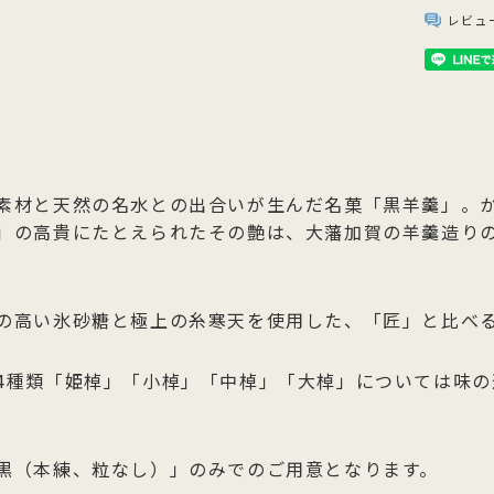
レビュ
素材と天然の名水との出合いが生んだ名菓「黒羊羹」。
」の高貴にたとえられたその艶は、大藩加賀の羊羹造り
の高い氷砂糖と極上の糸寒天を使用した、「匠」と比べ
4種類「姫棹」「小棹」「中棹」「大棹」については味
。
黒（本練、粒なし）」のみでのご用意となります。