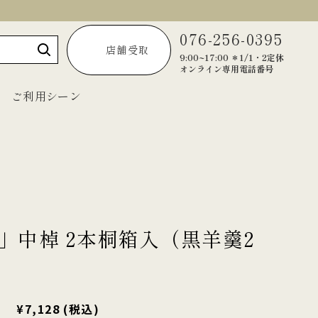
076-256-0395
店舗受取
9:00~17:00 ＊1/1・2定休
オンライン専用電話番号
ご利用シーン
～1,999円
2,000円～2,999円
3,000円～3,999円
」中棹 2本桐箱入（黒羊羹2
4,000円～4,999円
5,000円以上
¥7,128
(税込)
宝達葛くずきり
黒羊羹「匠」
ご法要・弔事