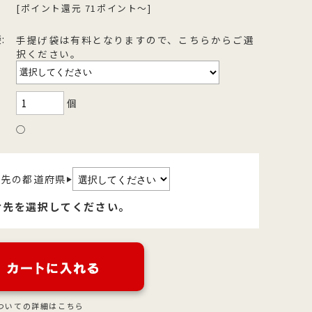
[ポイント還元 71ポイント～]
を
型
森八の昔ながらの黒羊羹。玄と比較
400年の歴史を誇る「宝達葛」を用
さ
流
して、米飴を贅沢に使用しており、
いた、つるりとした爽やかなのどご
:
手提げ袋は有料となりますので、こちらからご選
を
濃厚でコクのある甘さが特徴です。
しが自慢のくずきり
択ください。
個
○
け先の都道府県
▶
け先を選択してください。
ついての詳細はこちら