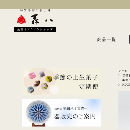
公式オンラインショップ
商品一覧
ホーム
季節のおすすめ
オン
伝統
羊羹
5,0
金沢伝統の縁起菓子
上生
伝統名菓
羊羹
どら焼き
あん
干菓子・煎餅
もな
ギフト・詰合せ
蛇玉もなか
長生殿