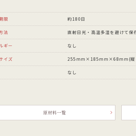
期限
約180日
方法
直射日光・高温多湿を避けて保
ルギー
なし
サイズ
255mm×185mm×68mm(
なし
原材料一覧