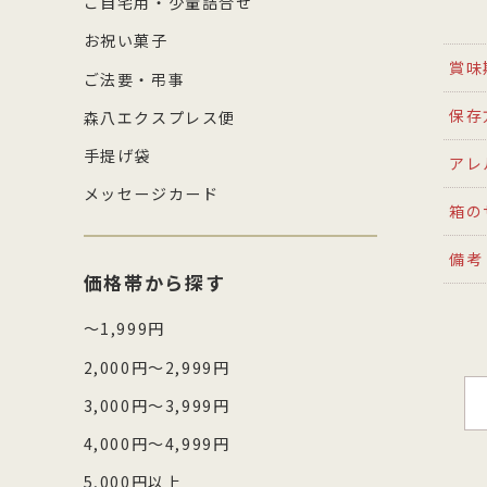
ご自宅用・少量詰合せ
お祝い菓子
賞味
ご法要・弔事
保存
森八エクスプレス便
手提げ袋
アレ
メッセージカード
箱の
備考
価格帯から探す
～1,999円
2,000円～2,999円
3,000円～3,999円
4,000円～4,999円
5,000円以上