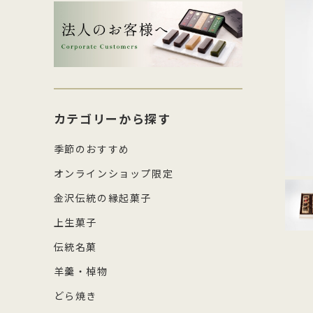
生菓子・饅頭
その
四百年間かわらぬ製法を守り続け日
森八の商標「蛇玉」を形にした、香
コ
し
本三名菓の随一と称えられておりま
ばしい加賀のもなか種としっとりと
強
産
涼菓
キッ
す。
したこし餡が魅力
糖
の
和菓子作り体験セット
雑貨
菓
カテゴリーから探す
季節のおすすめ
オンラインショップ限定
金沢伝統の縁起菓子
上生菓子
伝統名菓
羊羹・棹物
どら焼き