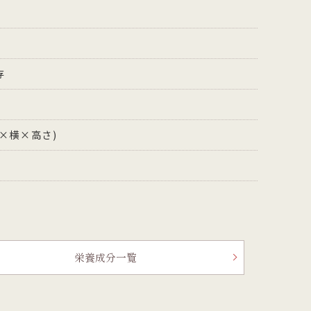
存
縦×横×高さ)
栄養成分一覧