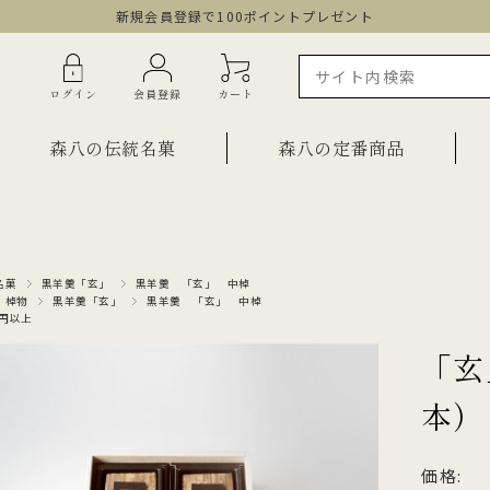
新規会員登録で100ポイントプレゼント
ログイン
会員登録
カート
森八の伝統名菓
森八の定番商品
ラインショップ限定商品
ギフト・詰合せ
名菓
黒羊羹「玄」
黒羊羹 「玄」 中棹
・棹物
黒羊羹「玄」
黒羊羹 「玄」 中棹
ご自宅用・少量詰合せ
00円以上
菓子
お祝い菓子
「玄
・棹物
ご法要・弔事
本）
みつ・くずきり
森八エクスプレス便
か
手提げ袋
価格:
ご自宅用・少量セット
もち皮どら焼き 宝達
千歳
小型羊羹「粋」
黒羊羹「玄」
お祝い菓子