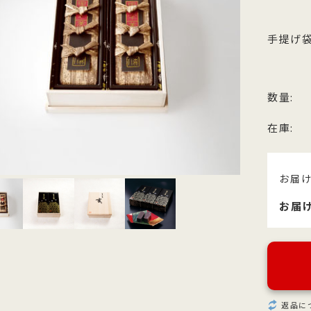
他のお菓子
メッセージカード
クのあるこし餡を飴炊きのコシの
っとりとしたもち皮に良質な国内
純度の高い氷砂糖と極上の糸寒天
お召上がりやすい形に仕上げた小
い求肥で包み上げ、紅白の和三盆
小豆のつぶあんを包み込んだ人気
使用し、さっぱりとした上品な甘
羊羹「粋」は加賀金沢の天然の伏
ズわがし
メディア掲載商品
手提げ袋
を贅沢にまぶした森八の代表名
森八定番菓子
が特徴です。４種類のサイズ展開
水と厳選素材を使用
・書籍
。
ご用意。
数量:
在庫:
お届
お届
返品に