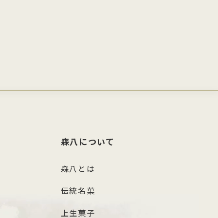
森八について
森八とは
伝統名菓
上生菓子