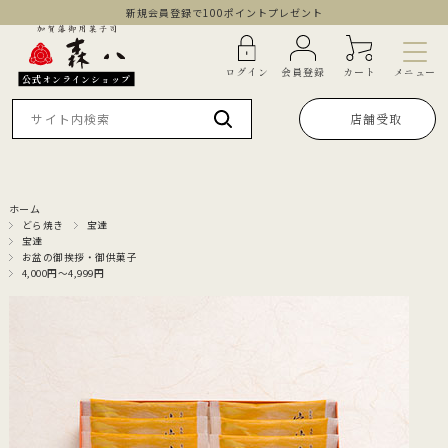
新規会員登録で100ポイントプレゼント
メニュー
ログイン
会員登録
カート
公式オンラインショップ
店舗受取
ホーム
どら焼き
宝達
宝達
お盆の御挨拶・御供菓子
4,000円～4,999円