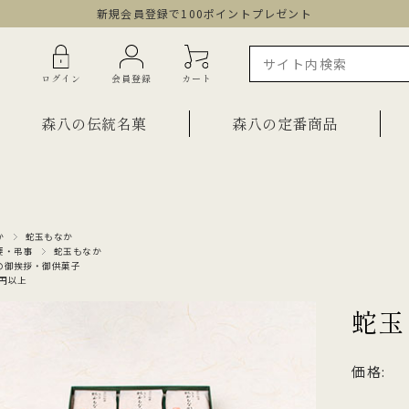
新規会員登録で100ポイントプレゼント
ログイン
会員登録
カート
森八の伝統名菓
森八の定番商品
ラインショップ限定商品
ギフト・詰合せ
か
蛇玉もなか
要・弔事
蛇玉もなか
ご自宅用・少量詰合せ
の御挨拶・御供菓子
菓子
00円以上
お祝い菓子
・棹物
蛇玉
ご法要・弔事
みつ・くずきり
森八エクスプレス便
価格:
か
手提げ袋
ご自宅用・少量セット
もち皮どら焼き 宝達
千歳
小型羊羹「粋」
黒羊羹「玄」
お祝い菓子