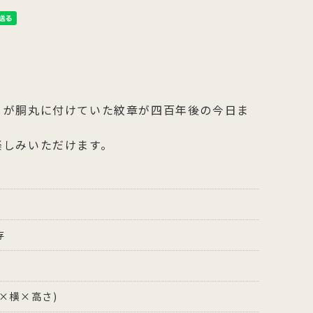
」が胴丸に付けていた紋章が四百年後の今日ま
楽しみいただけます。
存
縦×横×高さ)