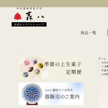
公式オンラインショップ
商品一覧
ホーム
季節のおすすめ
オン
もな
ご法
お盆
金沢伝統の縁起菓子
上生
5,0
伝統名菓
羊羹
どら焼き
あん
干菓子・煎餅
もな
ギフト・詰合せ
蛇玉もなか
長生殿