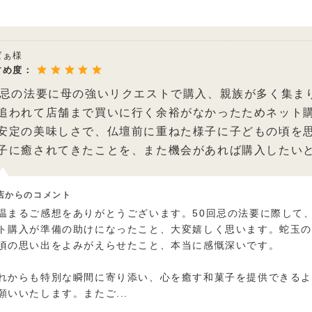
ばぁ様
すめ度：
回忌の法要に母の強いリクエストで購入、親族が多く集ま
追われて店舗まで買いに行く余裕がなかったためネット
安定の美味しさで、仏壇前に重ねた様子に子どもの頃を
子に癒されてきたことを、また機会があれば購入したい
店からのコメント
温まるご感想をありがとうございます。50回忌の法要に際して
ト購入が準備の助けになったこと、大変嬉しく思います。蛇玉
頃の思い出をよみがえらせたこと、本当に感慨深いです。
れからも特別な瞬間に寄り添い、心を癒す和菓子を提供できる
願いいたします。またご
...