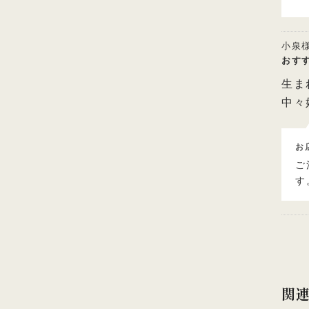
小泉
おす
生ま
中々
お
ご
す
関