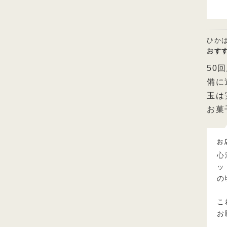
ひか
おす
50
備に
玉は
お菓
お
心
ッ
の
こ
お