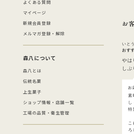
よくある質問
マイページ
お
新規会員登録
メルマガ登録・解除
いと
おす
森八について
やは
しぶ
森八とは
伝統名菓
お
上生菓子
素
ショップ情報・店舗一覧
し
特
工場の品質・衛生管理
こ
ろ