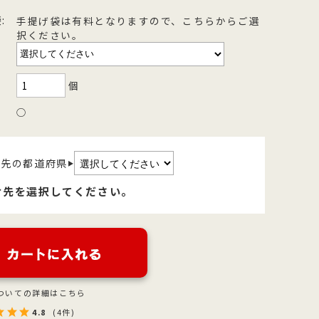
を
型
森八の昔ながらの黒羊羹。玄と比較
400年の歴史を誇る「宝達葛」を用
:
手提げ袋は有料となりますので、こちらからご選
択ください。
さ
流
して、米飴を贅沢に使用しており、
いた、つるりとした爽やかなのどご
を
濃厚でコクのある甘さが特徴です。
しが自慢のくずきり
個
○
け先の都道府県
▶
け先を選択してください。
ついての詳細はこちら
4.8
(4件)