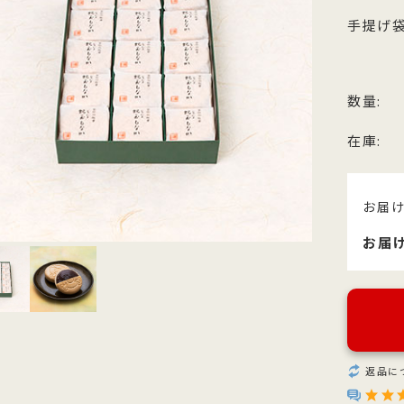
他のお菓子
メッセージカード
クのあるこし餡を飴炊きのコシの
っとりとしたもち皮に良質な国内
純度の高い氷砂糖と極上の糸寒天
お召上がりやすい形に仕上げた小
手提げ袋
い求肥で包み上げ、紅白の和三盆
小豆のつぶあんを包み込んだ人気
使用し、さっぱりとした上品な甘
羊羹「粋」は加賀金沢の天然の伏
ズわがし
メディア掲載商品
を贅沢にまぶした森八の代表名
森八定番菓子
が特徴です。４種類のサイズ展開
水と厳選素材を使用
・書籍
。
ご用意。
数量:
在庫:
お届
お届
返品に