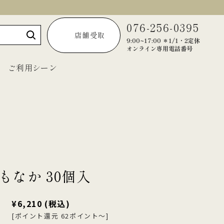
076-256-0395
店舗受取
9:00~17:00 ＊1/1・2定休
オンライン専用電話番号
ご利用シーン
～1,999円
2,000円～2,999円
3,000円～3,999円
もなか 30個入
4,000円～4,999円
5,000円以上
¥6,210
(税込)
[ポイント還元 62ポイント～]
宝達葛くずきり
黒羊羹「匠」
ご法要・弔事