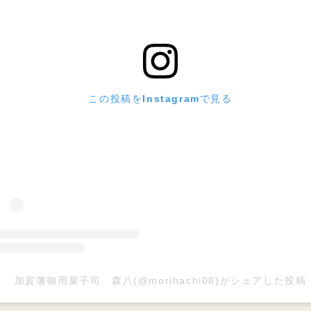
この投稿をInstagramで見る
加賀藩御用菓子司 森八(@morihachi08)がシェアした投稿