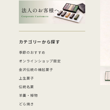
生菓子・饅頭
その
四百年間かわらぬ製法を守り続け日
森八の商標「蛇玉」を形にした、香
コ
し
本三名菓の随一と称えられておりま
ばしい加賀のもなか種としっとりと
強
産
涼菓
キッ
す。
したこし餡が魅力
糖
の
和菓子作り体験セット
雑貨
菓
カテゴリーから探す
季節のおすすめ
オンラインショップ限定
金沢伝統の縁起菓子
上生菓子
伝統名菓
羊羹・棹物
どら焼き