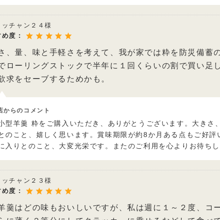
ヨッチャン２４様
すめ度：
さ、量、味と手軽さを考えて、我が家では粋を防災備蓄
でローリングストックで半年に１回くらいの割で買い足
欲求をセーブするためかも。
店からのコメント
小型羊羹 粋をご購入いただき、ありがとうございます。大きさ
とのこと、嬉しく思います。賞味期限が約8か月ある点もご好評
に入りとのこと、大変光栄です。またのご利用を心よりお待ち
ヨッチャン２３様
すめ度：
羊羹はどの味もおいしいですが、私は週に１～２度、コ