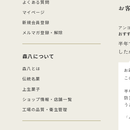
よくある質問
お
マイページ
新規会員登録
アン
メルマガ登録・解除
おす
半年
した
森八について
森八とは
お
こ
伝統名菓
上生菓子
半
防
ショップ情報・店舗一覧
う
工場の品質・衛生管理
「