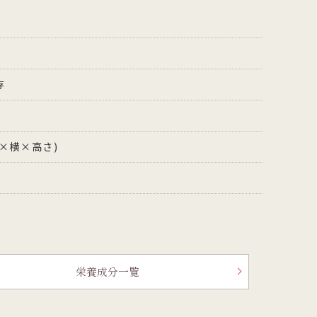
存
縦×横×高さ)
栄養成分一覧