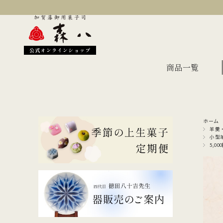
公式オンラインショップ
商品一覧
ホーム
季節のおすすめ
オン
羊羹
小型
5,0
金沢伝統の縁起菓子
上生
伝統名菓
羊羹
どら焼き
あん
干菓子・煎餅
もな
ギフト・詰合せ
蛇玉もなか
長生殿