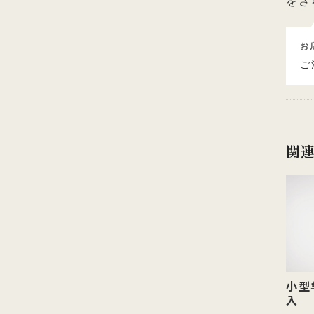
をさ
お
ご
関
小型
入