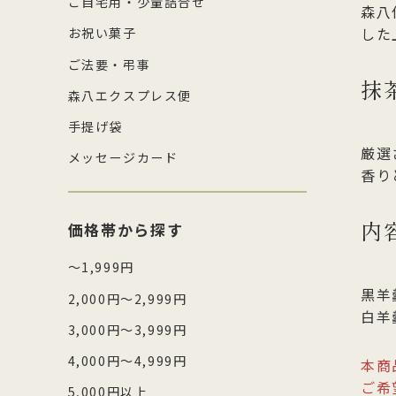
ご自宅用・少量詰合せ
森八
した
お祝い菓子
ご法要・弔事
抹
森八エクスプレス便
手提げ袋
厳選
メッセージカード
香り
内
価格帯から探す
～1,999円
黒羊
2,000円～2,999円
白羊
3,000円～3,999円
4,000円～4,999円
本商
ご希
5,000円以上