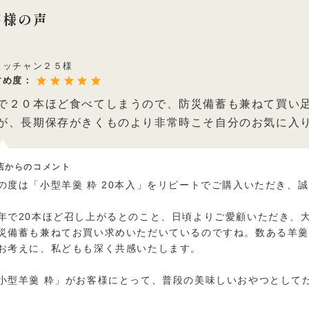
客様の声
ヨッチャン２５様
すめ度：
で２０本ほど食べてしまうので、防災備蓄も兼ねて買い
が、長期保存がきくものより非常時こそ自分のお気に入
店からのコメント
の度は「小型羊羹 粋 20本入」をリピートでご購入いただき、
年で20本ほど召し上がるとのこと、日頃よりご愛顧いただき、
災備蓄も兼ねてお買い求めいただいているのですね。数ある羊
お考えに、私どもも深く共感いたします。
小型羊羹 粋」がお客様にとって、普段の美味しいおやつとして