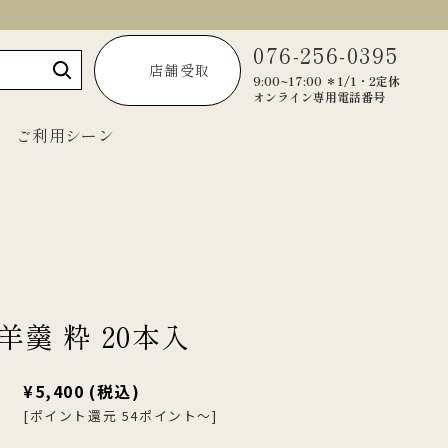
076-256-0395
店舗受取
9:00~17:00 ＊1/1・2定休
オンライン専用電話番号
ご利用シーン
～1,999円
2,000円～2,999円
3,000円～3,999円
羊羹 粋 20本入
4,000円～4,999円
¥5,400
(税込)
5,000円以上
[ポイント還元 54ポイント～]
宝達葛くずきり
黒羊羹「匠」
ご法要・弔事