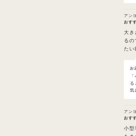
アン
おす
大き
るの
たい
お
「
る
気
アン
おす
小型