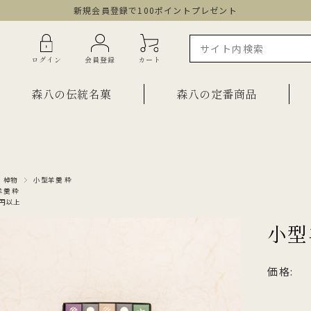
新規会員登録で100ポイントプレゼント
ログイン
会員登録
カート
森八の伝統名菓
森八の定番商品
ラインショップ限定商品
ギフト・詰合せ
・棹物
小型羊羹 粋
羊羹 粋
ご自宅用・少量詰合せ
00円以上
菓子
お祝い菓子
小型
・棹物
ご法要・弔事
みつ・くずきり
価格:
森八エクスプレス便
か
手提げ袋
ご自宅用・少量セット
もち皮どら焼き 宝達
千歳
小型羊羹「粋」
黒羊羹「玄」
お祝い菓子