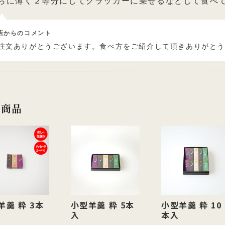
らに薄く２等分にしてクラッカーに乗せるなどして食べ
店からのコメント
注文ありがとうございます。食べ方をご紹介して頂きありがと
連商品
羊羹 粋 3本
小型羊羹 粋 5本
小型羊羹 粋 10
入
本入