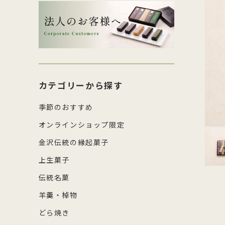
生菓子・饅頭
その
四百年間かわらぬ製法を守り続け日
森八の商標「蛇玉」を形にした、香
コ
し
本三名菓の随一と称えられておりま
ばしい加賀のもなか種としっとりと
強
産
涼菓
キッ
す。
したこし餡が魅力
糖
の
和菓子作り体験セット
雑貨
菓
カテゴリーから探す
季節のおすすめ
オンラインショップ限定
金沢伝統の縁起菓子
上生菓子
伝統名菓
羊羹・棹物
どら焼き