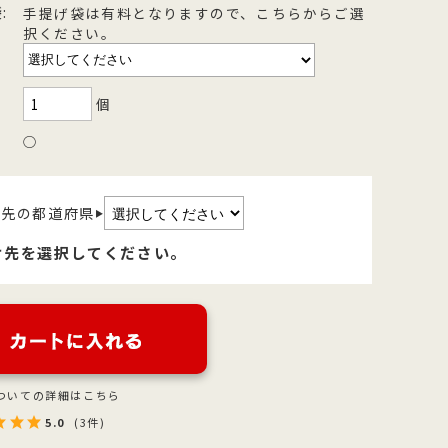
:
手提げ袋は有料となりますので、こちらからご選
を
型
森八の昔ながらの黒羊羹。玄と比較
400年の歴史を誇る「宝達葛」を用
択ください。
さ
流
して、米飴を贅沢に使用しており、
いた、つるりとした爽やかなのどご
を
濃厚でコクのある甘さが特徴です。
しが自慢のくずきり
個
○
け先の都道府県
▶
け先を選択してください。
ついての詳細はこちら
5.0
(3件)