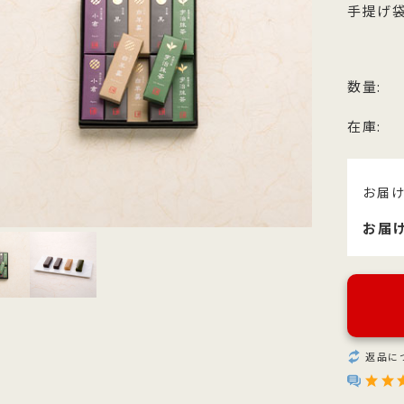
他のお菓子
手提げ袋
メッセージカード
クのあるこし餡を飴炊きのコシの
っとりとしたもち皮に良質な国内
純度の高い氷砂糖と極上の糸寒天
お召上がりやすい形に仕上げた小
い求肥で包み上げ、紅白の和三盆
小豆のつぶあんを包み込んだ人気
使用し、さっぱりとした上品な甘
羊羹「粋」は加賀金沢の天然の伏
ズわがし
メディア掲載商品
を贅沢にまぶした森八の代表名
森八定番菓子
が特徴です。４種類のサイズ展開
水と厳選素材を使用
・書籍
数量:
。
ご用意。
在庫:
お届
お届
返品に