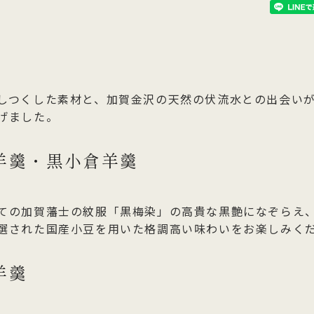
しつくした素材と、加賀金沢の天然の伏流水との出会い
げました。
羊羹・黒小倉羊羹
ての加賀藩士の紋服「黒梅染」の高貴な黒艶になぞらえ
選された国産小豆を用いた格調高い味わいをお楽しみく
羊羹