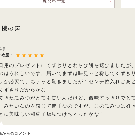
原材料一覧
客様の声
花様
すめ度：
日用のプレゼントにくずきりとわらび餅を選びましたが
のはうれしいです。届いてまずは味見～と称してくずき
ラが必要で、ちょっと驚きましたが１センチ位入ればあ
くずきりだからかな。
てきた黒みつがとても甘いんだけど、後味すっきりでと
）みたいなのを感じて苦手なのですが、この黒みつは好
とに美味しい和菓子店見つけちゃったかな！
店からのコメント