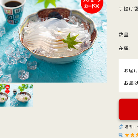
他のお菓子
メッセージカード
クのあるこし餡を飴炊きのコシの
っとりとしたもち皮に良質な国内
純度の高い氷砂糖と極上の糸寒天
お召上がりやすい形に仕上げた小
手提げ袋
い求肥で包み上げ、紅白の和三盆
小豆のつぶあんを包み込んだ人気
使用し、さっぱりとした上品な甘
羊羹「粋」は加賀金沢の天然の伏
ズわがし
メディア掲載商品
を贅沢にまぶした森八の代表名
森八定番菓子
が特徴です。４種類のサイズ展開
水と厳選素材を使用
・書籍
。
ご用意。
数量:
在庫:
お届
お届
返品に