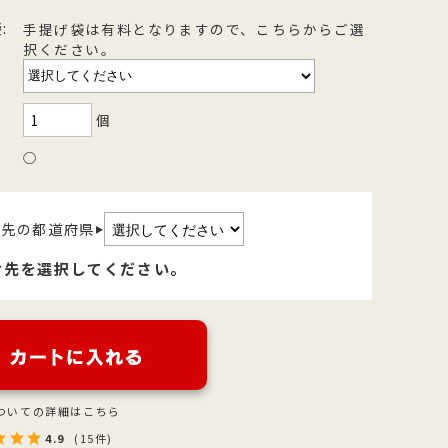
を
型
森八の昔ながらの黒羊羹。玄と比較
400年の歴史を誇る「宝達葛」を用
:
手提げ袋は有料となりますので、こちらからご選
択ください。
さ
流
して、米飴を贅沢に使用しており、
いた、つるりとした爽やかなのどご
を
濃厚でコクのある甘さが特徴です。
しが自慢のくずきり
個
○
け先の都道府県
▶
け先を選択してください。
ついての詳細はこちら
4.9
(15件)