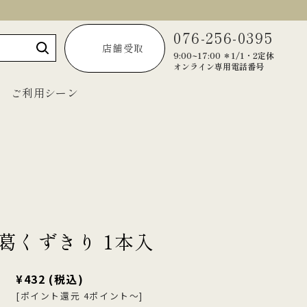
076-256-0395
店舗受取
9:00~17:00 ＊1/1・2定休
オンライン専用電話番号
ご利用シーン
～1,999円
2,000円～2,999円
3,000円～3,999円
葛くずきり 1本入
4,000円～4,999円
5,000円以上
¥432
(税込)
[ポイント還元 4ポイント～]
宝達葛くずきり
黒羊羹「匠」
ご法要・弔事