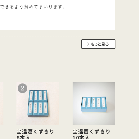
けできるよう努めてまいります。
宝達葛くずきり
宝達葛くずきり
8本入
10本入