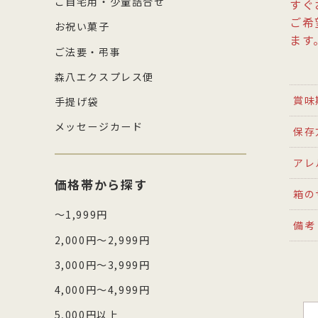
ご自宅用・少量詰合せ
すぐ
ご希
お祝い菓子
ます
ご法要・弔事
森八エクスプレス便
賞味
手提げ袋
メッセージカード
保存
アレ
価格帯から探す
箱の
～1,999円
備考
2,000円～2,999円
3,000円～3,999円
4,000円～4,999円
5,000円以上