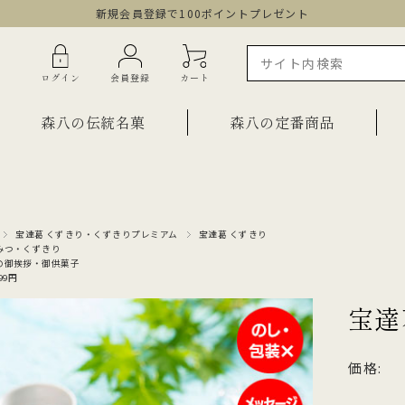
新規会員登録で100ポイントプレゼント
ログイン
会員登録
カート
森八の伝統名菓
森八の定番商品
ラインショップ限定商品
ギフト・詰合せ
宝達葛 くずきり・くずきりプレミアム
宝達葛 くずきり
みつ・くずきり
ご自宅用・少量詰合せ
の御挨拶・御供菓子
菓子
99円
お祝い菓子
・棹物
宝達
ご法要・弔事
みつ・くずきり
森八エクスプレス便
価格:
か
手提げ袋
ご自宅用・少量セット
もち皮どら焼き 宝達
千歳
小型羊羹「粋」
黒羊羹「玄」
お祝い菓子