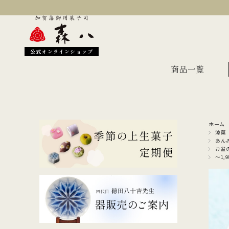
公式オンラインショップ
商品一覧
ホーム
季節のおすすめ
オン
涼菓
あん
お盆
金沢伝統の縁起菓子
上生
～1,9
伝統名菓
羊羹
どら焼き
あん
干菓子・煎餅
もな
ギフト・詰合せ
蛇玉もなか
長生殿