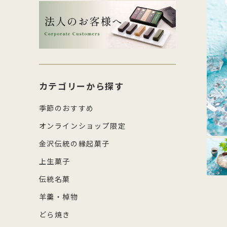
生菓子・饅頭
その
四百年間かわらぬ製法を守り続け日
森八の商標「蛇玉」を形にした、香
コ
し
本三名菓の随一と称えられておりま
ばしい加賀のもなか種としっとりと
強
産
涼菓
キッ
す。
したこし餡が魅力
糖
の
和菓子作り体験セット
雑貨
菓
カテゴリーから探す
季節のおすすめ
オンラインショップ限定
金沢伝統の縁起菓子
上生菓子
伝統名菓
羊羹・棹物
どら焼き