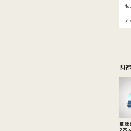
私
ま
関
宝達
2本