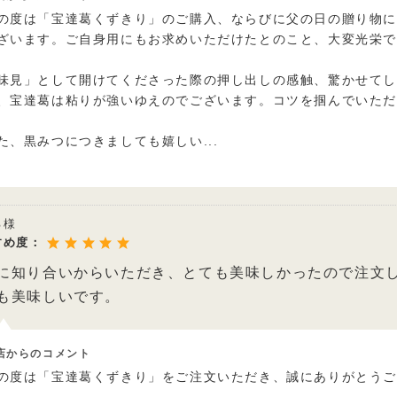
の度は「宝達葛くずきり」のご購入、ならびに父の日の贈り物
ざいます。ご自身用にもお求めいただけたとのこと、大変光栄
味見」として開けてくださった際の押し出しの感触、驚かせて
、宝達葛は粘りが強いゆえのでございます。コツを掴んでいた
た、黒みつにつきましても嬉しい
...
る様
すめ度：
に知り合いからいただき、とても美味しかったので注文
も美味しいです。
店からのコメント
の度は「宝達葛くずきり」をご注文いただき、誠にありがとう