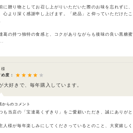
前に贈り物としてお召し上がりいただいた際のお味を忘れずに
、心より深く感謝申し上げます。「絶品」と仰っていただけた
。
達葛の持つ独特の食感と、コクがありながらも後味の良い黒糖
...
ら様
すめ度：
が大好きで、毎年購入しています。
店からのコメント
つも当店の「宝達葛くずきり」をご愛顧いただき、誠にありが
主人様が毎年楽しみにしてくださっているとのこと、大変嬉し