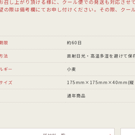
お召し上がり頂ける様に、クール便での発送も対応させ
望の際は備考欄にてお申し付けください。その際、クー
。
期限
約60日
方法
直射日光・高温多湿を避けて保
ルギー
小麦
サイズ
175mm×175mm×40mm(
通年商品