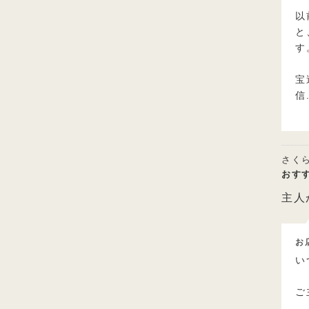
以
と
す
宝
信
さく
おす
主人
お
い
ご