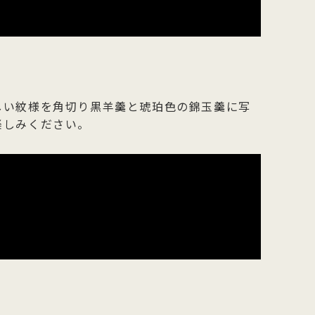
しい紋様を角切り黒羊羹と琥珀色の錦玉羹に写
楽しみください。