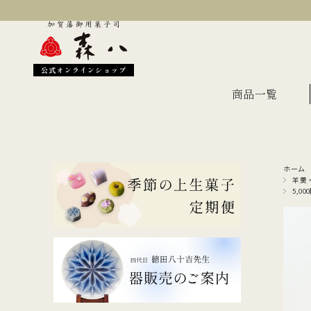
公式オンラインショップ
商品一覧
ホーム
季節のおすすめ
オン
羊羹
5,0
金沢伝統の縁起菓子
上生
伝統名菓
羊羹
どら焼き
あん
干菓子・煎餅
もな
ギフト・詰合せ
蛇玉もなか
長生殿