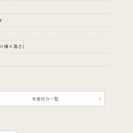
存
縦×横×高さ)
栄養成分一覧