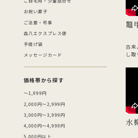
ご自宅用・少量詰合せ
お祝い菓子
鼈
ご法要・弔事
森八エクスプレス便
手提げ袋
古来
し取
メッセージカード
価格帯から探す
～1,999円
2,000円～2,999円
3,000円～3,999円
水
4,000円～4,999円
5,000円以上