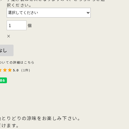
択ください。
を
型
森八の昔ながらの黒羊羹。玄と比較
400年の歴史を誇る「宝達葛」を用
さ
流
して、米飴を贅沢に使用しており、
いた、つるりとした爽やかなのどご
を
濃厚でコクのある甘さが特徴です。
しが自慢のくずきり
個
×
ついての詳細はこちら
5.0
(1件)
色とりどりの涼味をお楽しみ下さい。
だけます。