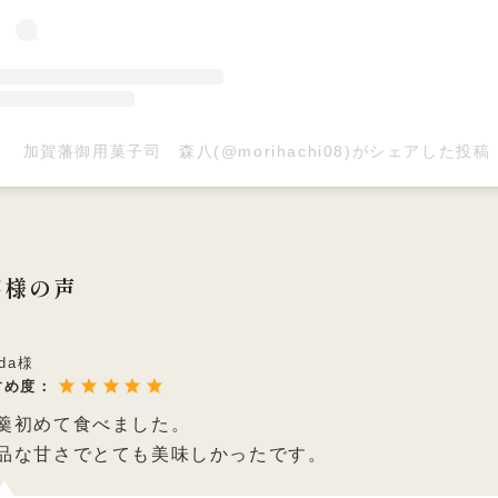
加賀藩御用菓子司 森八(@morihachi08)がシェアした投稿
客様の声
ada様
すめ度：
羹初めて食べました。
品な甘さでとても美味しかったです。