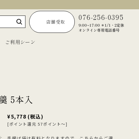
076-256-0395
店舗受取
9:00~17:00 ＊1/1・2定休
オンライン専用電話番号
ご利用シーン
～1,999円
2,000円～2,999円
羹 5本入
3,000円～3,999円
4,000円～4,999円
¥5,778
(税込)
5,000円以上
[ポイント還元 57ポイント～]
宝達葛くずきり
黒羊羹「匠」
ご法要・弔事
:
手提げ袋は有料となりますので、こちらからご選