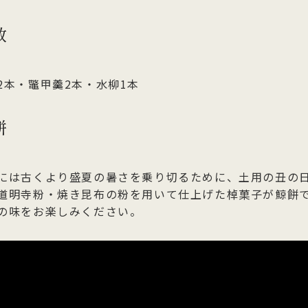
数
2本・鼈甲羹2本・水柳1本
餅
には古くより盛夏の暑さを乗り切るために、土用の丑の
道明寺粉・焼き昆布の粉を用いて仕上げた棹菓子が鯨餅
の味をお楽しみください。