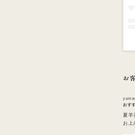
お
yam
おす
夏羊
お上