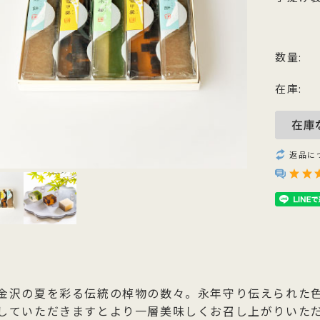
他のお菓子
メッセージカード
クのあるこし餡を飴炊きのコシの
っとりとしたもち皮に良質な国内
純度の高い氷砂糖と極上の糸寒天
お召上がりやすい形に仕上げた小
い求肥で包み上げ、紅白の和三盆
小豆のつぶあんを包み込んだ人気
使用し、さっぱりとした上品な甘
羊羹「粋」は加賀金沢の天然の伏
ズわがし
メディア掲載商品
を贅沢にまぶした森八の代表名
森八定番菓子
が特徴です。４種類のサイズ展開
水と厳選素材を使用
数量:
・書籍
。
ご用意。
在庫:
返品に
金沢の夏を彩る伝統の棹物の数々。永年守り伝えられた
していただきますとより一層美味しくお召し上がりいた