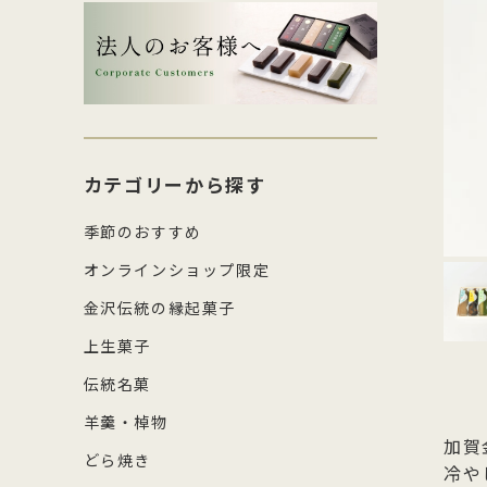
生菓子・饅頭
その
四百年間かわらぬ製法を守り続け日
森八の商標「蛇玉」を形にした、香
コ
し
本三名菓の随一と称えられておりま
ばしい加賀のもなか種としっとりと
強
産
涼菓
キッ
す。
したこし餡が魅力
糖
の
和菓子作り体験セット
雑貨
菓
カテゴリーから探す
季節のおすすめ
オンラインショップ限定
金沢伝統の縁起菓子
上生菓子
伝統名菓
羊羹・棹物
加賀
どら焼き
冷や