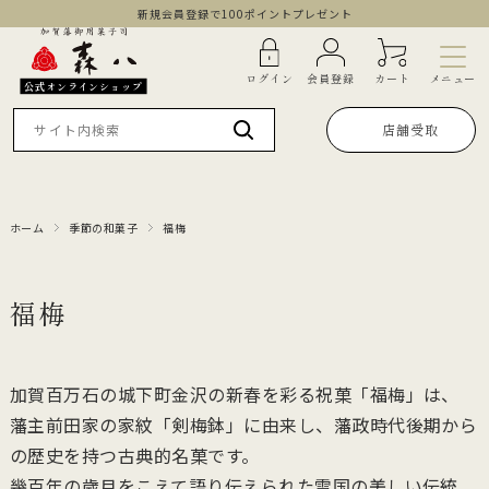
新規会員登録で100ポイントプレゼント
メニュー
ログイン
会員登録
カート
公式オンラインショップ
店舗受取
ホーム
季節の和菓子
福梅
福梅
加賀百万石の城下町金沢の新春を彩る祝菓「福梅」は、
藩主前田家の家紋「剣梅鉢」に由来し、藩政時代後期から
の歴史を持つ古典的名菓です。
幾百年の歳月をこえて語り伝えられた雪国の美しい伝統