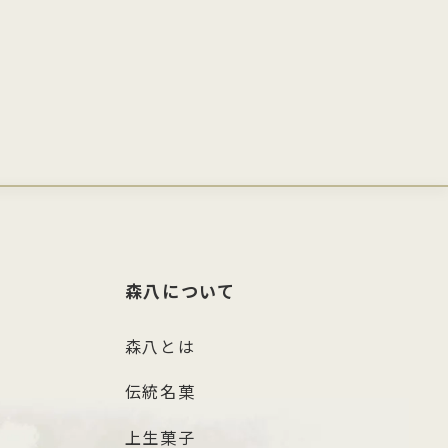
森八について
森八とは
伝統名菓
上生菓子