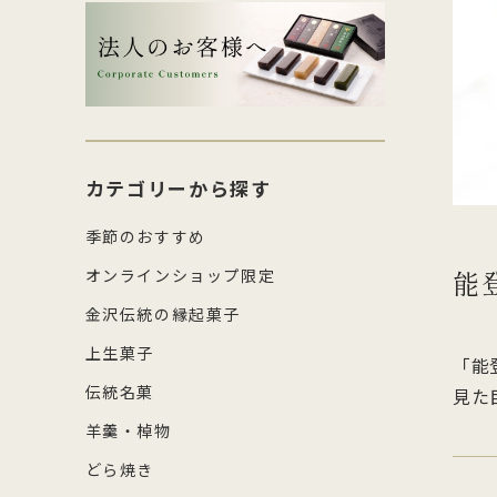
生菓子・饅頭
その
四百年間かわらぬ製法を守り続け日
森八の商標「蛇玉」を形にした、香
コ
し
本三名菓の随一と称えられておりま
ばしい加賀のもなか種としっとりと
強
産
涼菓
キッ
す。
したこし餡が魅力
糖
の
和菓子作り体験セット
雑貨
菓
カテゴリーから探す
季節のおすすめ
能
オンラインショップ限定
金沢伝統の縁起菓子
上生菓子
「能
伝統名菓
見た
羊羹・棹物
どら焼き