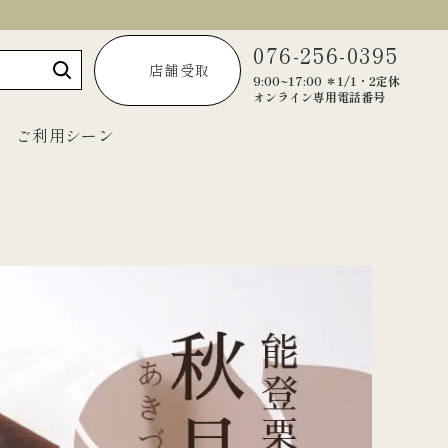
076-256-0395
店舗受取
9:00~17:00 ＊1/1・2定休
オンライン専用電話番号
ご利用シーン
～1,999円
2,000円～2,999円
3,000円～3,999円
4,000円～4,999円
5,000円以上
宝達葛くずきり
黒羊羹「匠」
ご法要・弔事