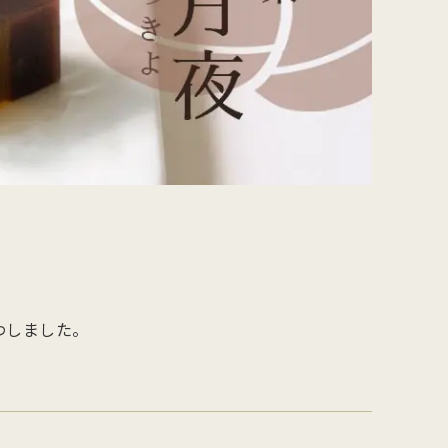
を
型
森八の昔ながらの黒羊羹。玄と比較
400年の歴史を誇る「宝達葛」を用
さ
流
して、米飴を贅沢に使用しており、
いた、つるりとした爽やかなのどご
を
濃厚でコクのある甘さが特徴です。
しが自慢のくずきり
わしました。