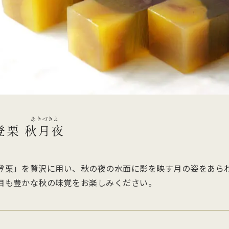
他のお菓子
メッセージカード
クのあるこし餡を飴炊きのコシの
っとりとしたもち皮に良質な国内
純度の高い氷砂糖と極上の糸寒天
お召上がりやすい形に仕上げた小
い求肥で包み上げ、紅白の和三盆
小豆のつぶあんを包み込んだ人気
使用し、さっぱりとした上品な甘
羊羹「粋」は加賀金沢の天然の伏
ズわがし
メディア掲載商品
を贅沢にまぶした森八の代表名
森八定番菓子
が特徴です。４種類のサイズ展開
水と厳選素材を使用
・書籍
。
ご用意。
登栗
秋月夜
登栗」を贅沢に用い、秋の夜の水面に影を映す月の姿をあら
目も豊かな秋の味覚をお楽しみください。