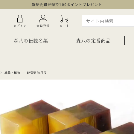
新規会員登録で100ポイントプレゼント
ログイン
会員登録
カート
森八の伝統名菓
森八の定番商品
羊羹・棹物
能登栗 秋月夜
ラインショップ限定商品
ギフト・詰合せ
ご自宅用・少量詰合せ
菓子
お祝い菓子
・棹物
ご法要・弔事
みつ・くずきり
森八エクスプレス便
か
手提げ袋
ご自宅用・少量セット
もち皮どら焼き 宝達
千歳
小型羊羹「粋」
黒羊羹「玄」
お祝い菓子