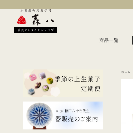
公式オンラインショップ
商品一覧
ホーム
季節のおすすめ
オン
金沢伝統の縁起菓子
上生
伝統名菓
羊羹
どら焼き
あん
干菓子・煎餅
もな
ギフト・詰合せ
蛇玉もなか
長生殿