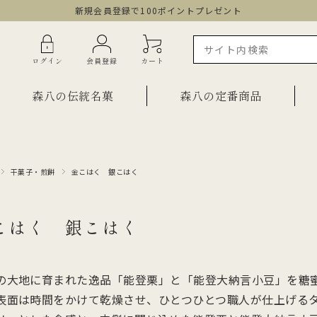
新規会員登録で100ポイントプレゼント
ログイン
会員登録
カート
森八の伝統名菓
森八の定番商品
干菓子・煎餅
金こはく 銀こはく
ラインショップ限定商品
ギフト・詰合せ
ご自宅用・少量詰合せ
菓子
こはく 銀こはく
お祝い菓子
・棹物
ご法要・弔事
みつ・くずきり
の大地に育まれた逸品「能登栗」と「能登大納言小豆」を糖
森八エクスプレス便
か
表面は時間をかけて乾燥させ、ひとつひとつ職人が仕上げる
手提げ袋
ご自宅用・少量セット
もち皮どら焼き 宝達
千歳
小型羊羹「粋」
黒羊羹「玄」
お祝い菓子