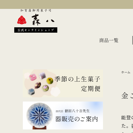
公式オンラインショップ
商品一覧
ホーム
季節のおすすめ
オン
金沢伝統の縁起菓子
上生
金
伝統名菓
羊羹
どら焼き
あん
能登
干菓子・煎餅
もな
た。
ギフト・詰合せ
蛇玉もなか
長生殿