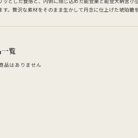
リッとした食感と、内側に閉じ込めた能登栗と能登大納言小
他のお菓子
メッセージカード
クのあるこし餡を飴炊きのコシの
っとりとしたもち皮に良質な国内
純度の高い氷砂糖と極上の糸寒天
お召上がりやすい形に仕上げた小
ます。贅沢な素材をそのまま生かして丹念に仕上げた琥珀糖
い求肥で包み上げ、紅白の和三盆
小豆のつぶあんを包み込んだ人気
使用し、さっぱりとした上品な甘
羊羹「粋」は加賀金沢の天然の伏
ズわがし
メディア掲載商品
を贅沢にまぶした森八の代表名
森八定番菓子
が特徴です。４種類のサイズ展開
水と厳選素材を使用
・書籍
。
ご用意。
品一覧
商品はありません