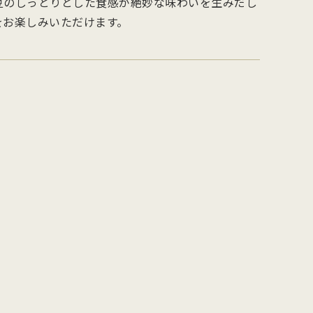
豆のしっとりとした食感が絶妙な味わいを生みだし
を
型
森八の昔ながらの黒羊羹。玄と比較
400年の歴史を誇る「宝達葛」を用
をお楽しみいただけます。
さ
流
して、米飴を贅沢に使用しており、
いた、つるりとした爽やかなのどご
を
濃厚でコクのある甘さが特徴です。
しが自慢のくずきり