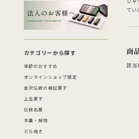
シャ
生菓子・饅頭
その
四百年間かわらぬ製法を守り続け日
森八の商標「蛇玉」を形にした、香
コ
し
てい
本三名菓の随一と称えられておりま
ばしい加賀のもなか種としっとりと
強
産
涼菓
キッ
す。
したこし餡が魅力
糖
の
和菓子作り体験セット
雑貨
菓
商
カテゴリーから探す
該当
季節のおすすめ
オンラインショップ限定
金沢伝統の縁起菓子
上生菓子
伝統名菓
羊羹・棹物
どら焼き