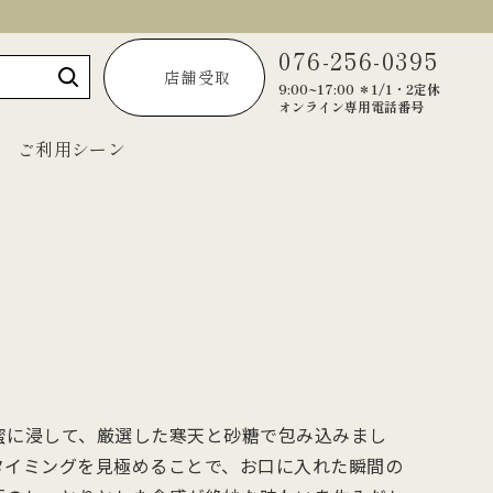
076-256-0395
店舗受取
9:00~17:00 ＊1/1・2定休
オンライン専用電話番号
ご利用シーン
～1,999円
2,000円～2,999円
3,000円～3,999円
4,000円～4,999円
蜜に浸して、厳選した寒天と砂糖で包み込みまし
5,000円以上
タイミングを見極めることで、お口に入れた瞬間の
宝達葛くずきり
黒羊羹「匠」
ご法要・弔事