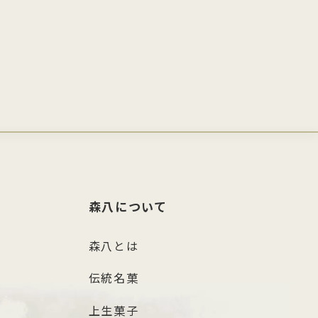
森八について
森八とは
伝統名菓
上生菓子