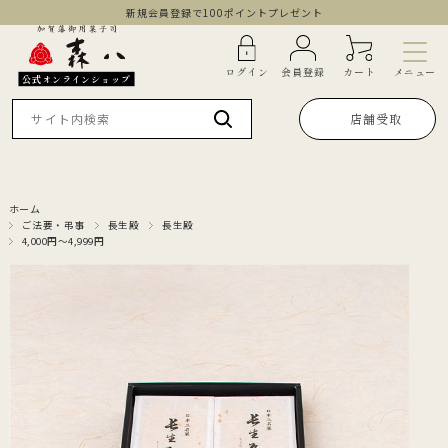
新規会員登録で100ポイントプレゼント
メニュー
ログイン
会員登録
カート
公式オンラインショップ
店舗受取
ホーム
ご法要・弔事
長生殿
長生殿
4,000円～4,999円