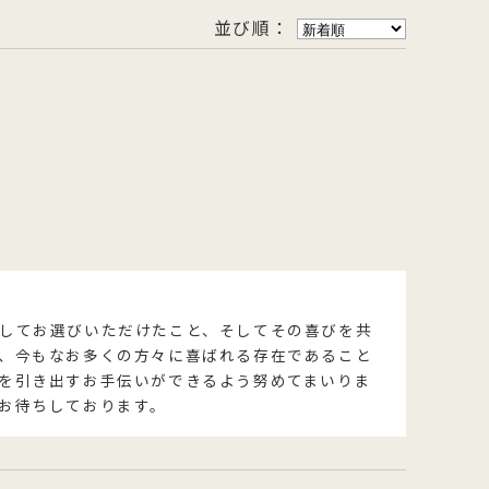
並び順：
を
型
森八の昔ながらの黒羊羹。玄と比較
400年の歴史を誇る「宝達葛」を用
さ
流
して、米飴を贅沢に使用しており、
いた、つるりとした爽やかなのどご
を
濃厚でコクのある甘さが特徴です。
しが自慢のくずきり
してお選びいただけたこと、そしてその喜びを共
、今もなお多くの方々に喜ばれる存在であること
を引き出すお手伝いができるよう努めてまいりま
お待ちしております。