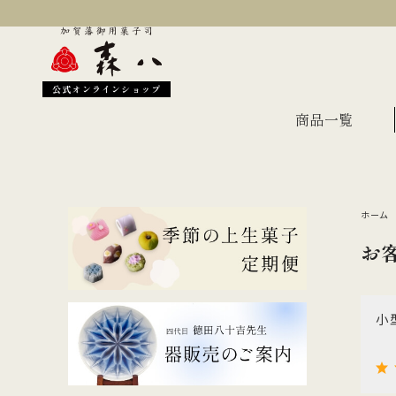
公式オンラインショップ
商品一覧
ホーム
季節のおすすめ
オン
お
金沢伝統の縁起菓子
上生
伝統名菓
羊羹
小
どら焼き
あん
干菓子・煎餅
もな
ギフト・詰合せ
蛇玉もなか
長生殿