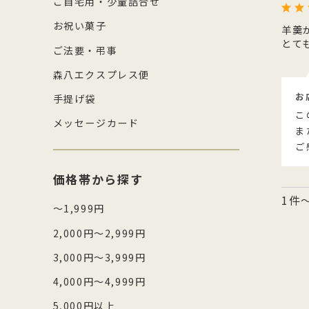
ご自宅用・少量詰合せ
お祝い菓子
羊羹
とて
ご法要・弔事
森八エクスプレス便
お
手提げ袋
こ
メッセージカード
ま
ご
価格帯から探す
1件
～1,999円
2,000円～2,999円
3,000円～3,999円
4,000円～4,999円
5,000円以上