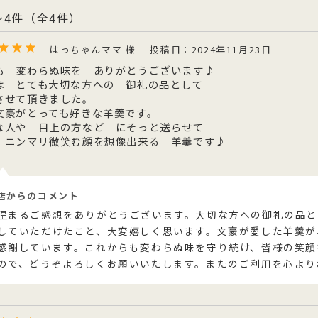
他のお菓子
メッセージカード
～4件（全4件）
クのあるこし餡を飴炊きのコシの
っとりとしたもち皮に良質な国内
純度の高い氷砂糖と極上の糸寒天
お召上がりやすい形に仕上げた小
い求肥で包み上げ、紅白の和三盆
小豆のつぶあんを包み込んだ人気
使用し、さっぱりとした上品な甘
羊羹「粋」は加賀金沢の天然の伏
ズわがし
メディア掲載商品
はっちゃんママ 様
投稿日：2024年11月23日
を贅沢にまぶした森八の代表名
森八定番菓子
が特徴です。４種類のサイズ展開
水と厳選素材を使用
・書籍
。
ご用意。
も 変わらぬ味を ありがとうございます♪
は とても大切な方への 御礼の品として
させて頂きました。
文豪がとっても好きな羊羹です。
な人や 目上の方など にそっと送らせて
 ニンマリ微笑む顔を想像出来る 羊羹です♪
店からのコメント
温まるご感想をありがとうございます。大切な方への御礼の品と
していただけたこと、大変嬉しく思います。文豪が愛した羊羹が
感謝しています。これからも変わらぬ味を守り続け、皆様の笑顔
ので、どうぞよろしくお願いいたします。またのご利用を心より