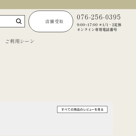
076-256-0395
店舗受取
9:00~17:00 ＊1/1・2定休
オンライン専用電話番号
ご利用シーン
～1,999円
2,000円～2,999円
3,000円～3,999円
4,000円～4,999円
5,000円以上
宝達葛くずきり
黒羊羹「匠」
ご法要・弔事