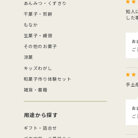
あんみつ・くずきり
知人
干菓子・煎餅
した
もなか
生菓子・饅頭
お
その他のお菓子
ご
涼菓
キッズわがし
和菓子作り体験セット
手土
雑貨・書籍
お
用途から探す
ご
ギフト・詰合せ