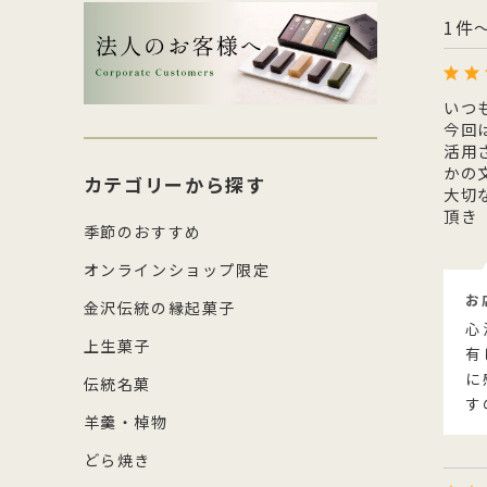
生菓子・饅頭
その
1件
四百年間かわらぬ製法を守り続け日
森八の商標「蛇玉」を形にした、香
コ
し
本三名菓の随一と称えられておりま
ばしい加賀のもなか種としっとりと
強
産
涼菓
キッ
す。
したこし餡が魅力
糖
の
和菓子作り体験セット
雑貨
菓
いつ
今回
活用
かの
カテゴリーから探す
大切
頂き
季節のおすすめ
オンラインショップ限定
お
金沢伝統の縁起菓子
心
上生菓子
有
に
伝統名菓
す
羊羹・棹物
どら焼き