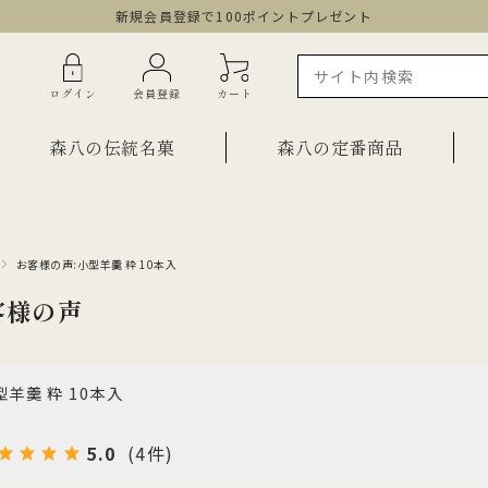
新規会員登録で100ポイントプレゼント
ログイン
会員登録
カート
森八の伝統名菓
森八の定番商品
お客様の声:小型羊羹 粋 10本入
ラインショップ限定商品
ギフト・詰合せ
客様の声
ご自宅用・少量詰合せ
菓子
お祝い菓子
・棹物
型羊羹 粋 10本入
ご法要・弔事
みつ・くずきり
森八エクスプレス便
5.0
(4件)
か
手提げ袋
ご自宅用・少量セット
もち皮どら焼き 宝達
千歳
小型羊羹「粋」
黒羊羹「玄」
お祝い菓子