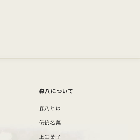
森八について
森八とは
伝統名菓
上生菓子