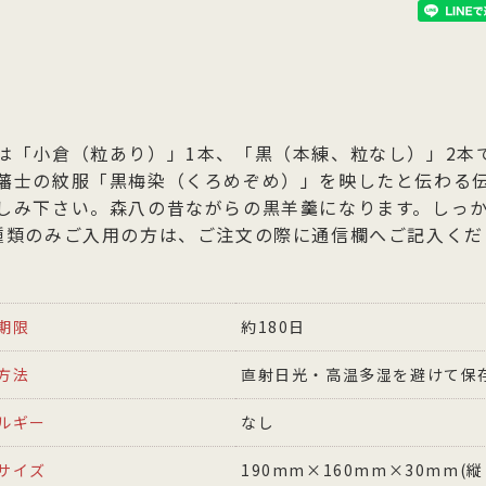
は「小倉（粒あり）」1本、「黒（本練、粒なし）」2本
藩士の紋服「黒梅染（くろめぞめ）」を映したと伝わる
しみ下さい。森八の昔ながらの黒羊羹になります。しっ
種類のみご入用の方は、ご注文の際に通信欄へご記入くだ
期限
約180日
方法
直射日光・高温多湿を避けて保
ルギー
なし
サイズ
190mm×160mm×30mm(