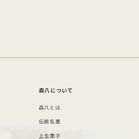
森八について
森八とは
伝統名菓
上生菓子