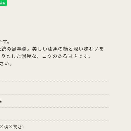
です。
伝統の黒羊羹。美しい漆黒の艶と深い味わいを
かりとした濃厚な、コクのある甘さです。
さい。
存
縦×横×高さ)