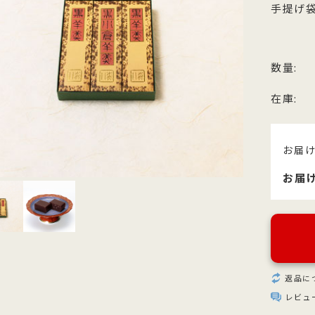
他のお菓子
手提げ袋
メッセージカード
クのあるこし餡を飴炊きのコシの
っとりとしたもち皮に良質な国内
純度の高い氷砂糖と極上の糸寒天
お召上がりやすい形に仕上げた小
い求肥で包み上げ、紅白の和三盆
小豆のつぶあんを包み込んだ人気
使用し、さっぱりとした上品な甘
羊羹「粋」は加賀金沢の天然の伏
ズわがし
メディア掲載商品
を贅沢にまぶした森八の代表名
森八定番菓子
が特徴です。４種類のサイズ展開
水と厳選素材を使用
・書籍
数量:
。
ご用意。
在庫:
お届
お届
返品に
レビュ