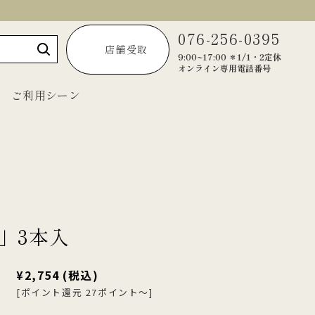
076-256-0395
店舗受取
9:00~17:00 ＊1/1・2定休
オンライン専用電話番号
ご利用シーン
～1,999円
2,000円～2,999円
3,000円～3,999円
」3本入
4,000円～4,999円
¥2,754
(税込)
5,000円以上
[ポイント還元 27ポイント～]
宝達葛くずきり
黒羊羹「匠」
ご法要・弔事