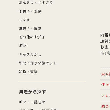
あんみつ・くずきり
干菓子・煎餅
もなか
生菓子・饅頭
内容
その他のお菓子
加賀
涼菓
お楽
※1
キッズわがし
和菓子作り体験セット
雑貨・書籍
賞味
保存
用途から探す
アレ
ギフト・詰合せ
箱の