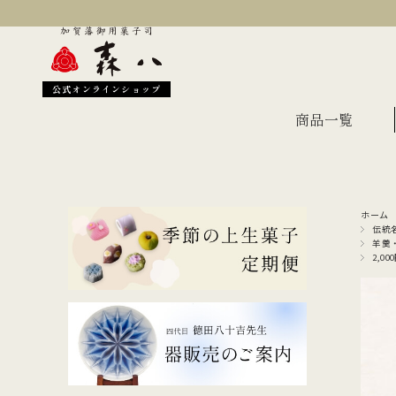
公式オンラインショップ
商品一覧
ホーム
季節のおすすめ
オン
伝統
羊羹
2,00
金沢伝統の縁起菓子
上生
伝統名菓
羊羹
どら焼き
あん
干菓子・煎餅
もな
ギフト・詰合せ
蛇玉もなか
長生殿