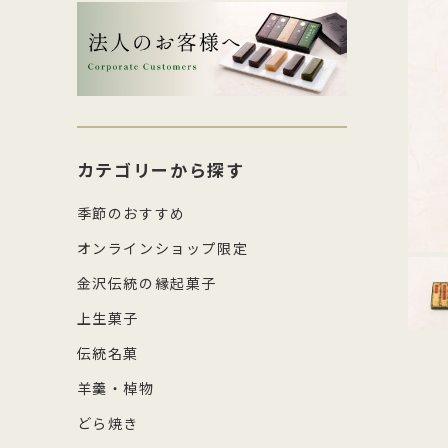
生菓子・饅頭
その
四百年間かわらぬ製法を守り続け日
森八の商標「蛇玉」を形にした、香
コ
し
本三名菓の随一と称えられておりま
ばしい加賀のもなか種としっとりと
強
産
涼菓
キッ
す。
したこし餡が魅力
糖
の
和菓子作り体験セット
雑貨
菓
カテゴリーから探す
季節のおすすめ
オンラインショップ限定
金沢伝統の縁起菓子
上生菓子
伝統名菓
羊羹・棹物
どら焼き