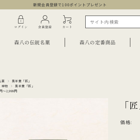
新規会員登録で100ポイントプレゼント
ログイン
会員登録
カート
森八の伝統名菓
森八の定番商品
ラインショップ限定商品
ギフト・詰合せ
名菓
黒羊羹「匠」
・棹物
黒羊羹「匠」
ご自宅用・少量詰合せ
0円～2,999円
菓子
お祝い菓子
「匠
・棹物
ご法要・弔事
みつ・くずきり
価格:
森八エクスプレス便
か
手提げ袋
ご自宅用・少量セット
もち皮どら焼き 宝達
千歳
小型羊羹「粋」
黒羊羹「玄」
お祝い菓子