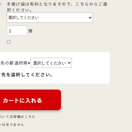
:
手提げ袋は有料となりますので、こちらからご選
を
型
森八の昔ながらの黒羊羹。玄と比較
400年の歴史を誇る「宝達葛」を用
択ください。
さ
流
して、米飴を贅沢に使用しており、
いた、つるりとした爽やかなのどご
を
濃厚でコクのある甘さが特徴です。
しが自慢のくずきり
個
○
け先の都道府県
▶
け先を選択してください。
ついての詳細はこちら
ーはありません