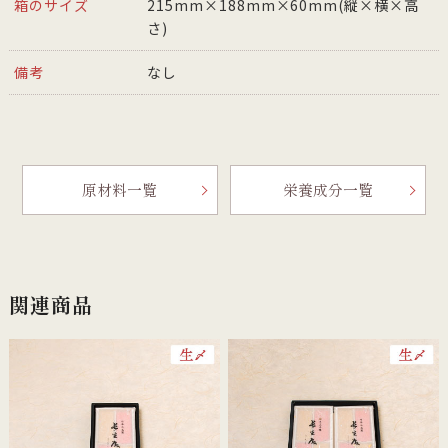
箱のサイズ
215mm×188mm×60mm(縦×横×高
さ)
備考
なし
原材料一覧
栄養成分一覧
関連商品