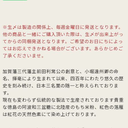
※生〆は製造の関係上、毎週金曜日に発送となります。
他の商品と一緒にご購入頂いた際は、生〆が出来上がっ
てからの同梱発送となります。ご希望のお日にちによっ
てはお応えできかねる場合がございます。あらかじめご
了承くださいませ。
加賀藩三代藩主前田利常公の創意と、小堀遠州卿の命
名、揮毫により生まれて以来、四百年にわたり悠久の歴
史を刻み続け、日本三名菓の随一と称えられておりま
す。
現在も変わらず伝統的な製法で生産されております貴重
な徳島の阿波和三盆糖に北陸産のもち米粉、紅色の落雁
は紅花の天然色素にて染め上げております。