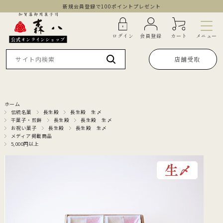
新規会員登録で100ポイントプレゼント
メニュー
ログイン
会員登録
カート
公式オンラインショップ
店舗受取
ホーム
伝統名菓
長生殿
長生殿 生〆
干菓子・煎餅
長生殿
長生殿 生〆
お祝い菓子
長生殿
長生殿 生〆
メディア掲載商品
5,000円以上