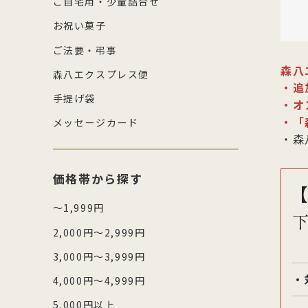
ご自宅用・少量詰合せ
お祝い菓子
ご法要・弔事
森八
森八エクスプレス便
・追
手提げ袋
・オ
・「
メッセージカード
・森
価格帯から探す
～1,999円
2,000円～2,999円
3,000円～3,999円
・
4,000円～4,999円
5,000円以上