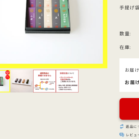
他のお菓子
メッセージカード
手提げ袋
クのあるこし餡を飴炊きのコシの
っとりとしたもち皮に良質な国内
純度の高い氷砂糖と極上の糸寒天
お召上がりやすい形に仕上げた小
い求肥で包み上げ、紅白の和三盆
小豆のつぶあんを包み込んだ人気
使用し、さっぱりとした上品な甘
羊羹「粋」は加賀金沢の天然の伏
ズわがし
メディア掲載商品
を贅沢にまぶした森八の代表名
森八定番菓子
が特徴です。４種類のサイズ展開
水と厳選素材を使用
・書籍
。
ご用意。
数量:
在庫:
お届
お届
返品に
レビュ