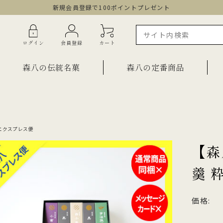
新規会員登録で100ポイントプレゼント
ログイン
会員登録
カート
森八の伝統名菓
森八の定番商品
ラインショップ限定商品
ギフト・詰合せ
エクスプレス便
ご自宅用・少量詰合せ
【森
菓子
お祝い菓子
・棹物
羹 粋
ご法要・弔事
みつ・くずきり
森八エクスプレス便
価格:
か
手提げ袋
ご自宅用・少量セット
もち皮どら焼き 宝達
千歳
小型羊羹「粋」
黒羊羹「玄」
お祝い菓子