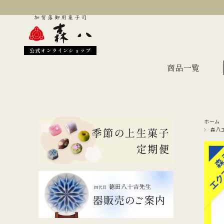
公式オンラインショップ
商品一覧
ホーム
季節のおすすめ
オン
森八
金沢伝統の縁起菓子
上生
伝統名菓
羊羹
どら焼き
あん
干菓子・煎餅
もな
ギフト・詰合せ
蛇玉もなか
長生殿