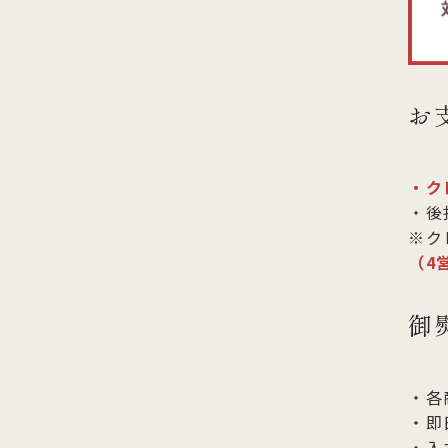
お
・ク
・後
※ク
（4
御
・各
・即
・入