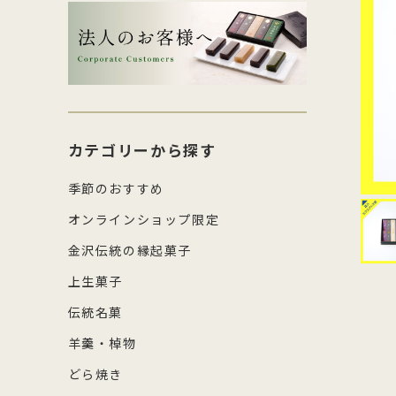
生菓子・饅頭
その
四百年間かわらぬ製法を守り続け日
森八の商標「蛇玉」を形にした、香
コ
し
本三名菓の随一と称えられておりま
ばしい加賀のもなか種としっとりと
強
産
涼菓
キッ
す。
したこし餡が魅力
糖
の
和菓子作り体験セット
雑貨
菓
カテゴリーから探す
季節のおすすめ
オンラインショップ限定
金沢伝統の縁起菓子
上生菓子
伝統名菓
羊羹・棹物
どら焼き