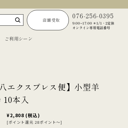
076-256-0395
店舗受取
9:00~17:00 ＊1/1・2定休
オンライン専用電話番号
ご利用シーン
～1,999円
2,000円～2,999円
八エクスプレス便】小型羊
3,000円～3,999円
 10本入
4,000円～4,999円
5,000円以上
¥2,808
(税込)
[ポイント還元 28ポイント～]
宝達葛くずきり
黒羊羹「匠」
ご法要・弔事