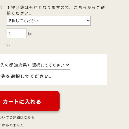
:
手提げ袋は有料となりますので、こちらからご選
を
型
森八の昔ながらの黒羊羹。玄と比較
400年の歴史を誇る「宝達葛」を用
択ください。
さ
流
して、米飴を贅沢に使用しており、
いた、つるりとした爽やかなのどご
を
濃厚でコクのある甘さが特徴です。
しが自慢のくずきり
個
○
け先の都道府県
▶
け先を選択してください。
ついての詳細はこちら
ーはありません