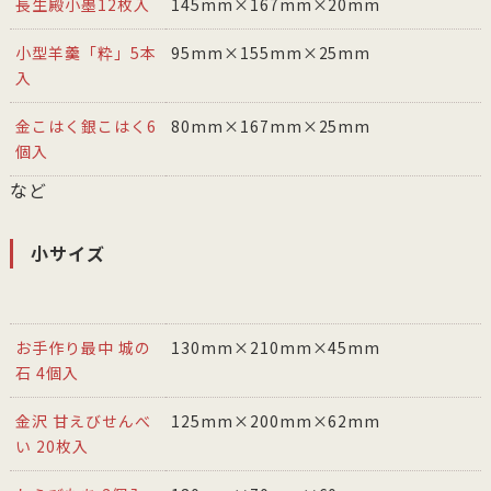
長生殿小墨12枚入
145mm×167mm×20mm
小型羊羹「粋」5本
95mm×155mm×25mm
入
金こはく銀こはく6
80mm×167mm×25mm
個入
など
小サイズ
お手作り最中 城の
130mm×210mm×45mm
石 4個入
金沢 甘えびせんべ
125mm×200mm×62mm
い 20枚入