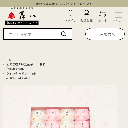
新規会員登録で100ポイントプレゼント
メニュー
ログイン
会員登録
カート
公式オンラインショップ
店舗受取
ホーム
金沢伝統の縁起菓子
福梅
迎春菓子特集
ウィンターギフト特集
4,000円～4,999円