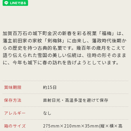
加賀百万石の城下町金沢の新春を彩る祝菓「福梅」は、
藩主前田家の家紋「剣梅鉢」に由来し、藩政時代後期か
らの歴史を持つ古典的名菓です。幾百年の歳月をこえて
語り伝えられた雪国の美しい伝統は、往時の形そのまま
に、今年も城下に春の訪れを告げようとしています。
賞味期限
約15日
保存方法
直射日光・高温多湿を避けて保存
アレルギー
なし
箱のサイズ
275mm×210mm×35mm(縦×横×高