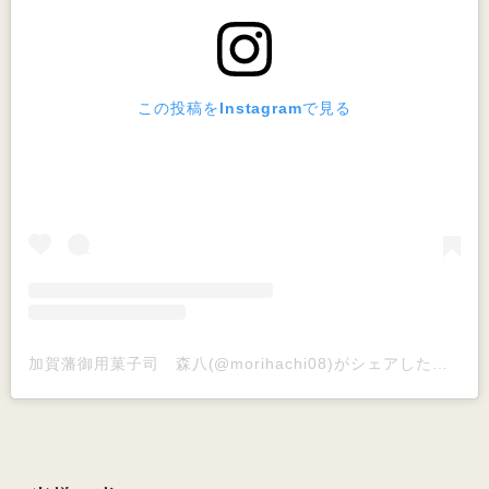
この投稿をInstagramで見る
加賀藩御用菓子司 森八(@morihachi08)がシェアした投稿