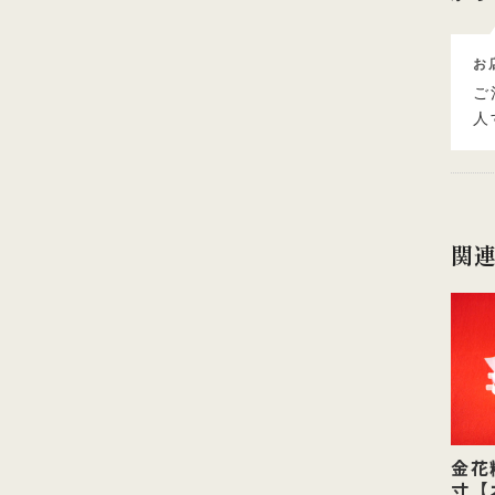
お
ご
人
関
金花
寸【