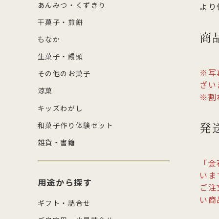
あんみつ・くずきり
より
干菓子・煎餅
商
もなか
生菓子・饅頭
※写
その他のお菓子
ざい
涼菓
※割
キッズわがし
発
和菓子作り体験セット
雑貨・書籍
「金
いま
用途から探す
ご注
い商
ギフト・詰合せ