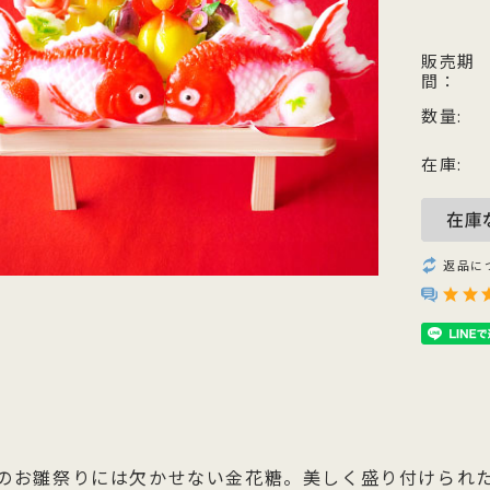
他のお菓子
メッセージカード
クのあるこし餡を飴炊きのコシの
っとりとしたもち皮に良質な国内
純度の高い氷砂糖と極上の糸寒天
お召上がりやすい形に仕上げた小
い求肥で包み上げ、紅白の和三盆
小豆のつぶあんを包み込んだ人気
使用し、さっぱりとした上品な甘
羊羹「粋」は加賀金沢の天然の伏
ズわがし
メディア掲載商品
販売期
間：
を贅沢にまぶした森八の代表名
森八定番菓子
が特徴です。４種類のサイズ展開
水と厳選素材を使用
・書籍
。
ご用意。
数量:
在庫:
返品に
のお雛祭りには欠かせない金花糖。美しく盛り付けられ