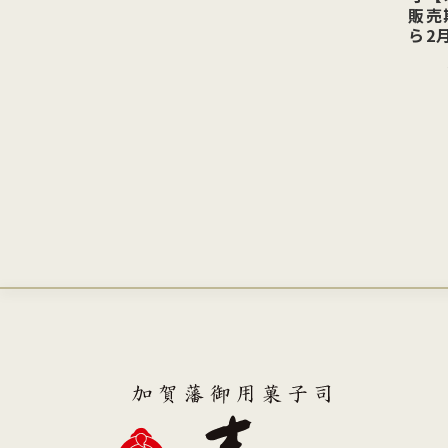
販売期
ら2