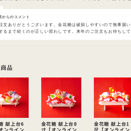
店からのコメント
注文ありがとうございます。金花糖は破損しやすいので無事届
するまで続くのが正しい習わしです。来年のご注文もお待ちし
連商品
糖 献上台6
金花糖 献上台8
金花糖 献上台1
オンライン
寸【オンライン
尺【オンライン