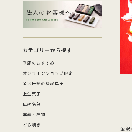
生菓子・饅頭
その
四百年間かわらぬ製法を守り続け日
森八の商標「蛇玉」を形にした、香
コ
し
本三名菓の随一と称えられておりま
ばしい加賀のもなか種としっとりと
強
産
涼菓
キッ
す。
したこし餡が魅力
糖
の
和菓子作り体験セット
雑貨
菓
カテゴリーから探す
季節のおすすめ
オンラインショップ限定
金沢伝統の縁起菓子
上生菓子
伝統名菓
羊羹・棹物
どら焼き
金沢