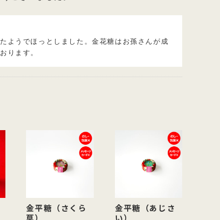
いたようでほっとしました。金花糖はお孫さんが成
ております。
金平糖（さくら
金平糖（あじさ
草）
い）