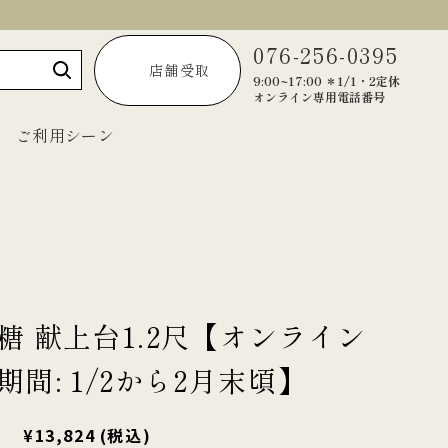
076-256-0395
店舗受取
9:00~17:00 ＊1/1・2定休
オンライン専用電話番号
ご利用シーン
～1,999円
2,000円～2,999円
3,000円～3,999円
糖 献上台1.2尺【オンライン
4,000円～4,999円
期間: 1/2から2月末頃】
5,000円以上
¥13,824
(税込)
宝達葛くずきり
黒羊羹「匠」
ご法要・弔事