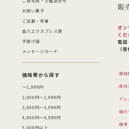
ご自宅用・少量詰合せ
販
お祝い菓子
ご法要・弔事
オン
森八エクスプレス便
くだ
手提げ袋
電話：
（受付
メッセージカード
賞味
価格帯から探す
保存
～1,999円
2,000円～2,999円
アレ
3,000円～3,999円
箱の
4,000円～4,999円
備考
5,000円以上