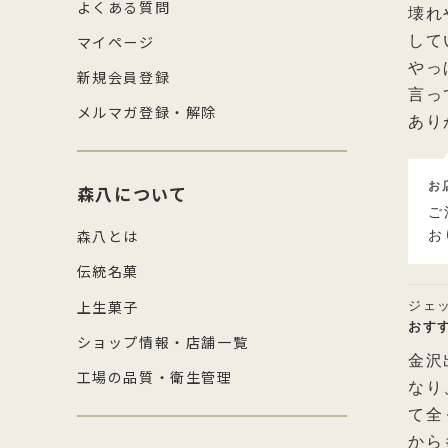
よくある質問
壊れ
マイページ
して
やっ
新規会員登録
言っ
メルマガ登録・解除
あり
お
森八について
ご
森八とは
お
伝統名菓
上生菓子
ジェ
おす
ショップ情報・店舗一覧
金沢
工場の品質・衛生管理
なり
て全
から