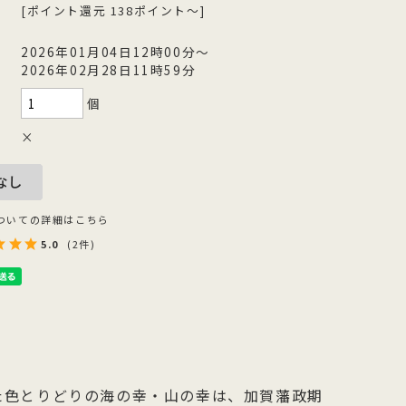
[ポイント還元 138ポイント～]
を
型
森八の昔ながらの黒羊羹。玄と比較
400年の歴史を誇る「宝達葛」を用
さ
流
して、米飴を贅沢に使用しており、
いた、つるりとした爽やかなのどご
2026年01月04日12時00分～
を
濃厚でコクのある甘さが特徴です。
しが自慢のくずきり
2026年02月28日11時59分
個
×
ついての詳細はこちら
5.0
(2件)
た色とりどりの海の幸・山の幸は、加賀藩政期