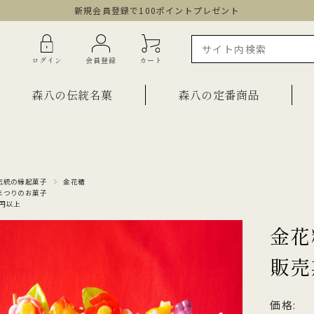
新規会員登録で100ポイントプレゼント
ログイン
会員登録
カート
森八の伝統名菓
森八の定番商品
ラインショップ限定商品
ギフト・詰合せ
伝統の縁起菓子
金花糖
まつりのお菓子
ご自宅用・少量詰合せ
00円以上
菓子
お祝い菓子
金花
・棹物
ご法要・弔事
販売
みつ・くずきり
森八エクスプレス便
か
手提げ袋
価格:
ご自宅用・少量セット
もち皮どら焼き 宝達
千歳
小型羊羹「粋」
黒羊羹「玄」
お祝い菓子