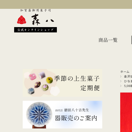
公式オンラインショップ
商品一覧
ホーム
季節のおすすめ
オン
金沢
ひな
5,0
金沢伝統の縁起菓子
上生
伝統名菓
羊羹
どら焼き
あん
干菓子・煎餅
もな
ギフト・詰合せ
蛇玉もなか
長生殿