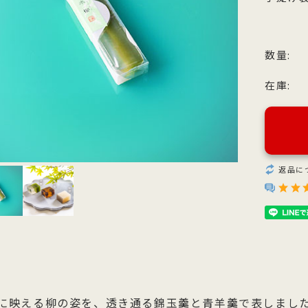
他のお菓子
メッセージカード
クのあるこし餡を飴炊きのコシの
っとりとしたもち皮に良質な国内
純度の高い氷砂糖と極上の糸寒天
お召上がりやすい形に仕上げた小
い求肥で包み上げ、紅白の和三盆
小豆のつぶあんを包み込んだ人気
使用し、さっぱりとした上品な甘
羊羹「粋」は加賀金沢の天然の伏
ズわがし
メディア掲載商品
を贅沢にまぶした森八の代表名
森八定番菓子
が特徴です。４種類のサイズ展開
水と厳選素材を使用
数量:
・書籍
。
ご用意。
在庫:
返品に
に映える柳の姿を、透き通る錦玉羹と青羊羹で表しまし