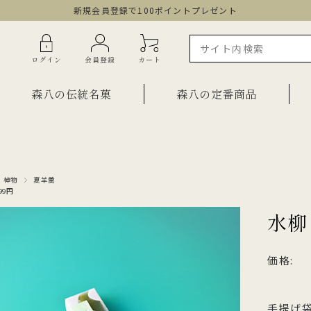
新規会員登録で100ポイントプレゼント
ログイン
会員登録
カート
森八の伝統名菓
森八の定番商品
ラインショップ限定商品
ギフト・詰合せ
・棹物
夏羊羹
99円
ご自宅用・少量詰合せ
菓子
水柳
お祝い菓子
・棹物
ご法要・弔事
価格:
みつ・くずきり
森八エクスプレス便
か
手提げ袋
ご自宅用・少量セット
もち皮どら焼き 宝達
千歳
小型羊羹「粋」
黒羊羹「玄」
お祝い菓子
手提げ袋