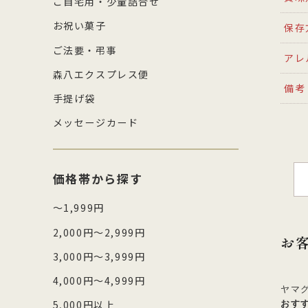
ご自宅用・少量詰合せ
お祝い菓子
保存
ご法要・弔事
アレ
森八エクスプレス便
備考
手提げ袋
メッセージカード
価格帯から探す
～1,999円
2,000円～2,999円
お
3,000円～3,999円
4,000円～4,999円
ヤマ
5,000円以上
おす