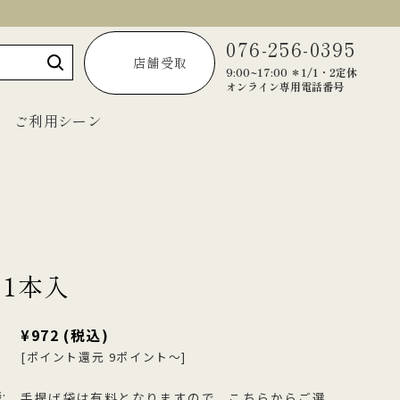
076-256-0395
店舗受取
9:00~17:00 ＊1/1・2定休
オンライン専用電話番号
ご利用シーン
～1,999円
2,000円～2,999円
 1本入
3,000円～3,999円
4,000円～4,999円
¥972
(税込)
5,000円以上
[ポイント還元 9ポイント～]
宝達葛くずきり
黒羊羹「匠」
ご法要・弔事
:
手提げ袋は有料となりますので、こちらからご選