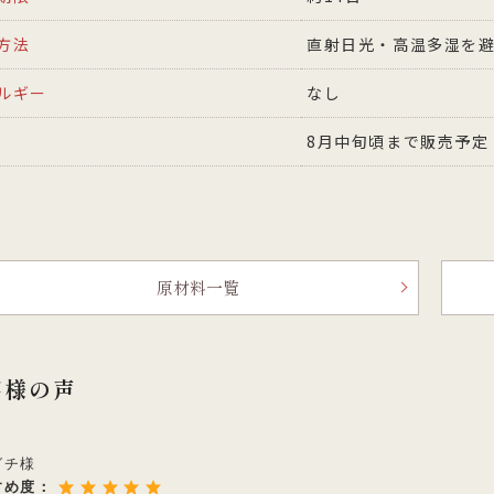
方法
直射日光・高温多湿を
ルギー
なし
8月中旬頃まで販売予定
原材料一覧
客様の声
グチ様
すめ度：