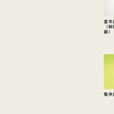
夏羊
（鯨
羹）
鼈甲