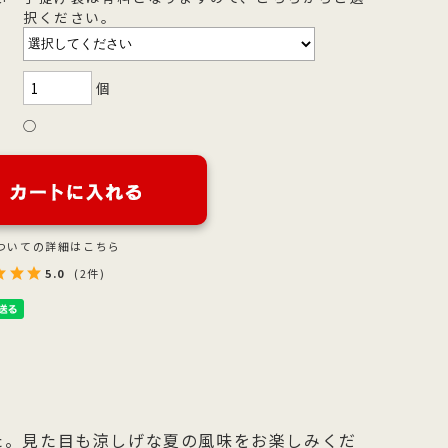
択ください。
を
型
森八の昔ながらの黒羊羹。玄と比較
400年の歴史を誇る「宝達葛」を用
さ
流
して、米飴を贅沢に使用しており、
いた、つるりとした爽やかなのどご
を
濃厚でコクのある甘さが特徴です。
しが自慢のくずきり
個
○
ついての詳細はこちら
5.0
(2件)
た。見た目も涼しげな夏の風味をお楽しみくだ