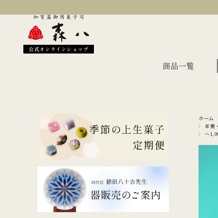
公式オンラインショップ
商品一覧
ホーム
季節のおすすめ
オン
羊羹
～1,9
金沢伝統の縁起菓子
上生
伝統名菓
羊羹
どら焼き
あん
干菓子・煎餅
もな
ギフト・詰合せ
蛇玉もなか
長生殿