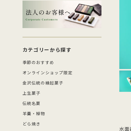
生菓子・饅頭
その
四百年間かわらぬ製法を守り続け日
森八の商標「蛇玉」を形にした、香
コ
し
本三名菓の随一と称えられておりま
ばしい加賀のもなか種としっとりと
強
産
涼菓
キッ
す。
したこし餡が魅力
糖
の
和菓子作り体験セット
雑貨
菓
カテゴリーから探す
季節のおすすめ
オンラインショップ限定
金沢伝統の縁起菓子
上生菓子
伝統名菓
羊羹・棹物
どら焼き
水面