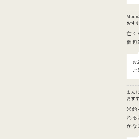
Moo
おす
亡く
個包
お
ご
まん
おす
米飴
れる
がな