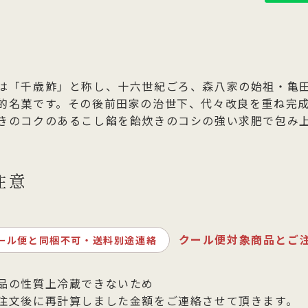
は「千歳鮓」と称し、十六世紀ごろ、森八家の始祖・亀
的名菓です。その後前田家の治世下、代々改良を重ね完
きのコクのあるこし餡を飴炊きのコシの強い求肥で包み
注意
クール便対象商品とご
ール便と同梱不可・送料別途連絡
品の性質上冷蔵できないため
注文後に再計算しました金額をご連絡させて頂きます。