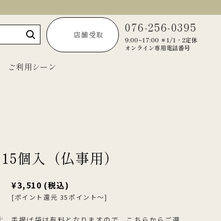
076-256-0395
店舗受取
9:00~17:00 ＊1/1・2定休
オンライン専用電話番号
ご利用シーン
～1,999円
2,000円～2,999円
 15個入（仏事用）
3,000円～3,999円
4,000円～4,999円
¥3,510
(税込)
5,000円以上
[ポイント還元 35ポイント～]
宝達葛くずきり
黒羊羹「匠」
ご法要・弔事
:
手提げ袋は有料となりますので、こちらからご選