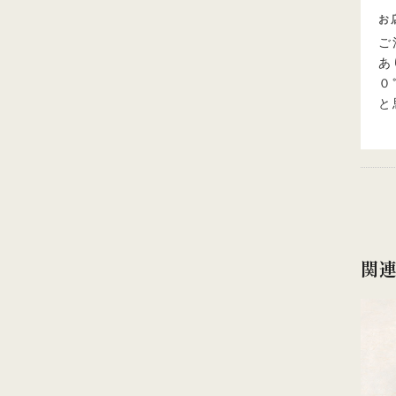
お
ご
あ
０
と
関