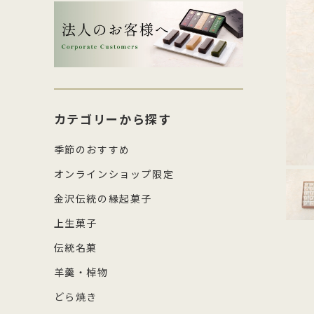
生菓子・饅頭
その
四百年間かわらぬ製法を守り続け日
森八の商標「蛇玉」を形にした、香
コ
し
本三名菓の随一と称えられておりま
ばしい加賀のもなか種としっとりと
強
産
涼菓
キッ
す。
したこし餡が魅力
糖
の
和菓子作り体験セット
雑貨
菓
カテゴリーから探す
季節のおすすめ
オンラインショップ限定
金沢伝統の縁起菓子
上生菓子
伝統名菓
羊羹・棹物
どら焼き