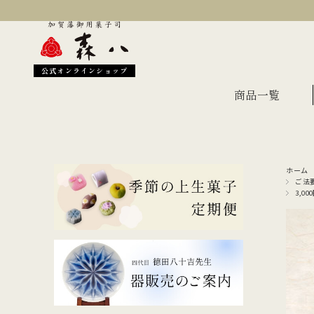
公式オンラインショップ
商品一覧
ホーム
季節のおすすめ
オン
ご法
3,00
金沢伝統の縁起菓子
上生
伝統名菓
羊羹
どら焼き
あん
干菓子・煎餅
もな
ギフト・詰合せ
蛇玉もなか
長生殿