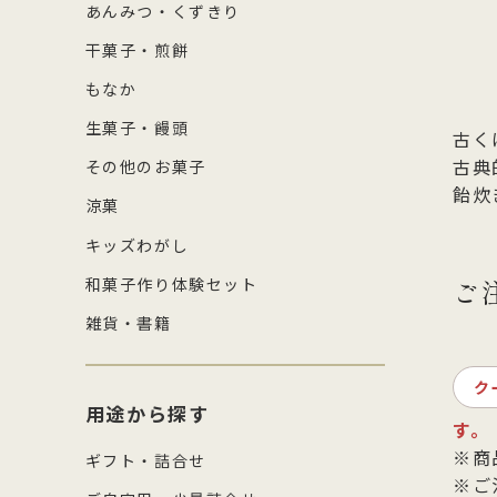
あんみつ・くずきり
干菓子・煎餅
もなか
生菓子・饅頭
古く
古典
その他のお菓子
飴炊
涼菓
キッズわがし
ご
和菓子作り体験セット
雑貨・書籍
ク
用途から探す
す。
※商
ギフト・詰合せ
※ご