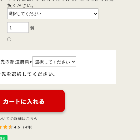
択ください。
を
型
森八の昔ながらの黒羊羹。玄と比較
400年の歴史を誇る「宝達葛」を用
さ
流
して、米飴を贅沢に使用しており、
いた、つるりとした爽やかなのどご
を
濃厚でコクのある甘さが特徴です。
しが自慢のくずきり
個
○
け先の都道府県
▶
け先を選択してください。
ついての詳細はこちら
4.5
(4件)