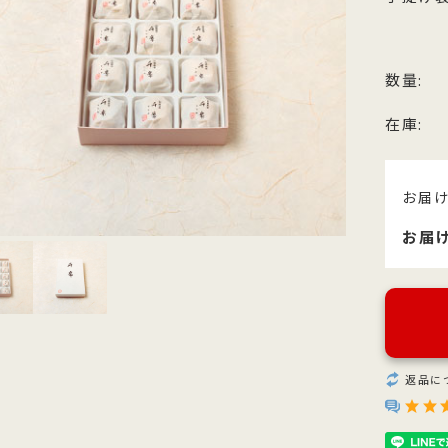
他のお菓子
メッセージカード
クのあるこし餡を飴炊きのコシの
っとりとしたもち皮に良質な国内
純度の高い氷砂糖と極上の糸寒天
お召上がりやすい形に仕上げた小
い求肥で包み上げ、紅白の和三盆
小豆のつぶあんを包み込んだ人気
使用し、さっぱりとした上品な甘
羊羹「粋」は加賀金沢の天然の伏
ズわがし
メディア掲載商品
を贅沢にまぶした森八の代表名
森八定番菓子
が特徴です。４種類のサイズ展開
水と厳選素材を使用
数量:
・書籍
。
ご用意。
在庫:
お届
お届
返品に