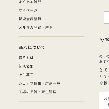
よくある質問
マイページ
新規会員登録
メルマガ登録・解除
お
森八について
のり
森八とは
おす
伝統名菓
とて
上生菓子
とて
ショップ情報・店舗一覧
今後
工場の品質・衛生管理
お
ご