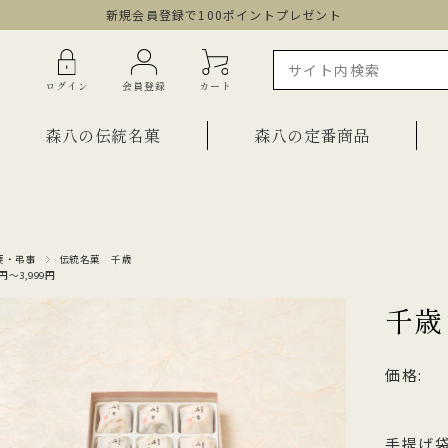
新規会員登録で100ポイントプレゼント
ログイン
会員登録
カート
森八の伝統名菓
森八の定番商品
ラインショップ限定商品
ギフト・詰合せ
要・弔事
伝統名菓 千歳
0円～3,999円
ご自宅用・少量詰合せ
菓子
千歳
お祝い菓子
・棹物
ご法要・弔事
価格:
みつ・くずきり
森八エクスプレス便
か
手提げ袋
ご自宅用・少量セット
もち皮どら焼き 宝達
千歳
小型羊羹「粋」
黒羊羹「玄」
お祝い菓子
手提げ袋